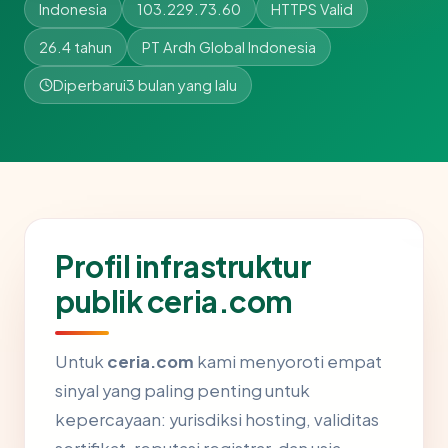
Indonesia
103.229.73.60
HTTPS Valid
26.4 tahun
PT Ardh Global Indonesia
Diperbarui
3 bulan yang lalu
Profil infrastruktur
publik ceria.com
Untuk
ceria.com
kami menyoroti empat
sinyal yang paling penting untuk
kepercayaan: yurisdiksi hosting, validitas