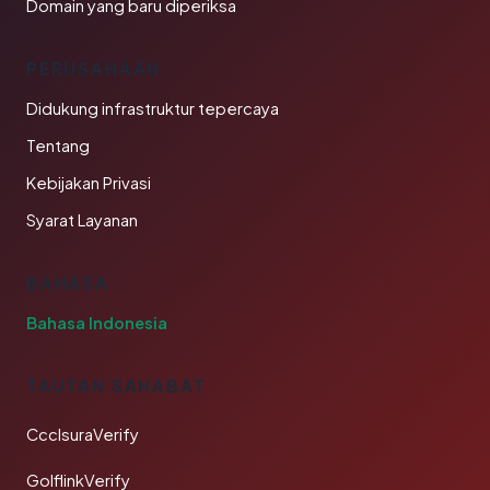
Domain yang baru diperiksa
PERUSAHAAN
Didukung infrastruktur tepercaya
Tentang
Kebijakan Privasi
Syarat Layanan
BAHASA
Bahasa Indonesia
TAUTAN SAHABAT
CcclsuraVerify
GolflinkVerify