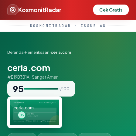
KosmonitRadar
Cek Gratis
KOSMONITRADAR · ISSUE 68
Beranda
›
Pemeriksaan
›
ceria.com
ceria.com
#E19B3B1A · Sangat Aman
95
/ 100