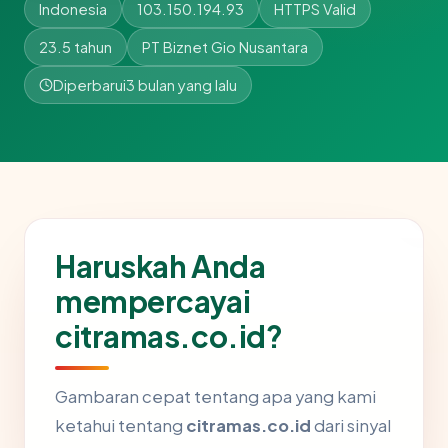
Indonesia
103.150.194.93
HTTPS Valid
23.5 tahun
PT Biznet Gio Nusantara
Diperbarui
3 bulan yang lalu
Haruskah Anda
mempercayai
citramas.co.id?
Gambaran cepat tentang apa yang kami
ketahui tentang
citramas.co.id
dari sinyal