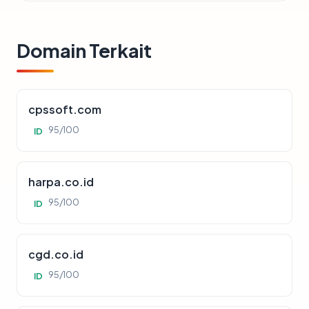
Domain Terkait
cpssoft.com
95/100
ID
harpa.co.id
95/100
ID
cgd.co.id
95/100
ID