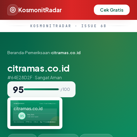
KosmonitRadar
Cek Gratis
KOSMONITRADAR · ISSUE 68
Beranda
›
Pemeriksaan
›
citramas.co.id
citramas.co.id
#64E28D2F · Sangat Aman
95
/ 100