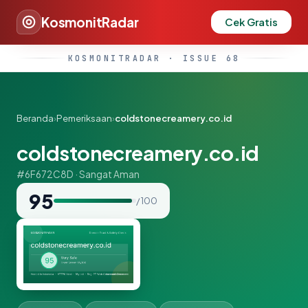
KosmonitRadar
Cek Gratis
KOSMONITRADAR · ISSUE 68
Beranda
›
Pemeriksaan
›
coldstonecreamery.co.id
coldstonecreamery.co.id
#6F672C8D · Sangat Aman
95
/ 100