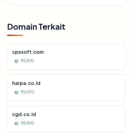
Domain Terkait
cpssoft.com
95/100
ID
harpa.co.id
95/100
ID
cgd.co.id
95/100
ID