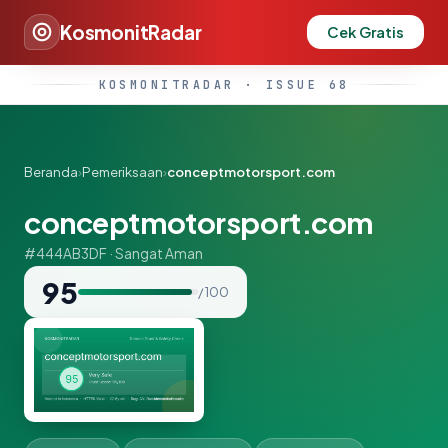
KosmonitRadar
Cek Gratis
KOSMONITRADAR · ISSUE 68
Beranda
›
Pemeriksaan
›
conceptmotorsport.com
conceptmotorsport.com
#444AB3DF · Sangat Aman
95
/ 100