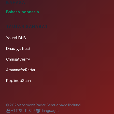
BAHASA
Bahasa Indonesia
TAUTAN SAHABAT
YourvillDNS
DnastyjaTrust
ChrisjatVerify
AmannafmRadar
PoplinedScan
© 2026 KosmonitRadar. Semua hak dilindungi.
HTTPS · TLS 1.3
1 languages