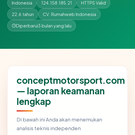
Indonesia
124.158.185.21
HTTPS Valid
22.6 tahun
CV. Rumahweb Indonesia
Diperbarui
3 bulan yang lalu
conceptmotorsport.com
— laporan keamanan
lengkap
Di bawah ini Anda akan menemukan
analisis teknis independen