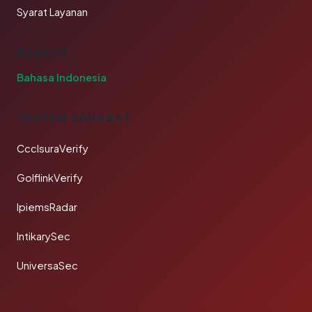
Syarat Layanan
BAHASA
Bahasa Indonesia
TAUTAN SAHABAT
CcclsuraVerify
GolflinkVerify
IpiemsRadar
IntikarySec
UniversaSec