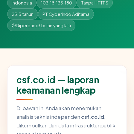
Indonesia
103.18.133.180
Tanpa HTTPS
25.5 tahun
PT Cyberindo Aditama
Diperbarui
3 bulan yang lalu
csf.co.id — laporan
keamanan lengkap
Di bawah ini Anda akan menemukan
analisis teknis independen
csf.co.id
,
dikumpulkan dari data infrastruktur publik