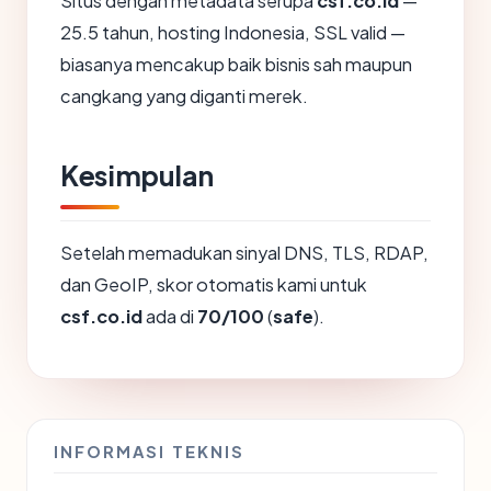
Situs dengan metadata serupa
csf.co.id
—
25.5 tahun, hosting Indonesia, SSL valid —
biasanya mencakup baik bisnis sah maupun
cangkang yang diganti merek.
Kesimpulan
Setelah memadukan sinyal DNS, TLS, RDAP,
dan GeoIP, skor otomatis kami untuk
csf.co.id
ada di
70/100
(
safe
).
INFORMASI TEKNIS