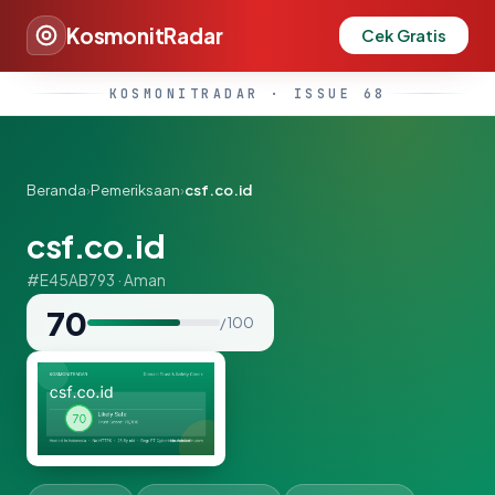
KosmonitRadar
Cek Gratis
KOSMONITRADAR · ISSUE 68
Beranda
›
Pemeriksaan
›
csf.co.id
csf.co.id
#E45AB793 · Aman
70
/ 100