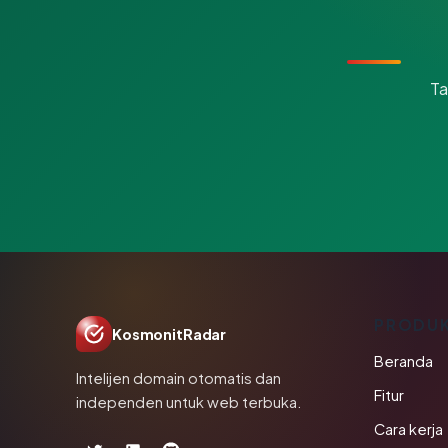
Ta
PRODU
KosmonitRadar
Beranda
Intelijen domain otomatis dan
Fitur
independen untuk web terbuka.
Cara kerja