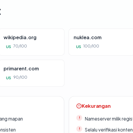
t
wikipedia.org
nuklea.com
70/100
100/100
US
US
primarent.com
90/100
US
Kekurangan
 yang mapan
Nameserver milik regi
onsisten
Selalu verifikasi kont