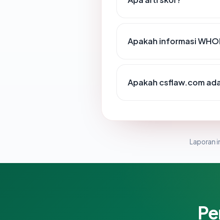
Apakah informasi WHO
Apakah csflaw.com ada 
Laporan in
Pe