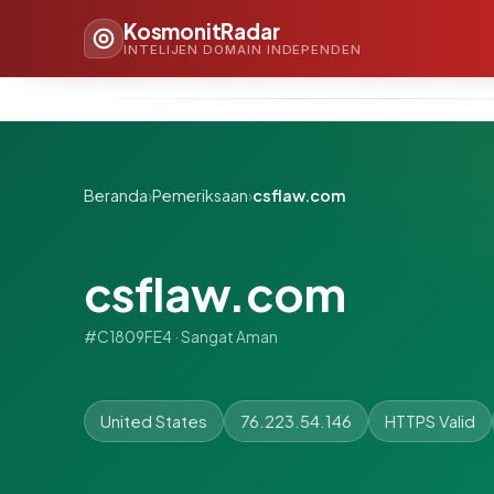
KosmonitRadar
INTELIJEN DOMAIN INDEPENDEN
Beranda
›
Pemeriksaan
›
csflaw.com
csflaw.com
#C1809FE4 · Sangat Aman
United States
76.223.54.146
HTTPS Valid