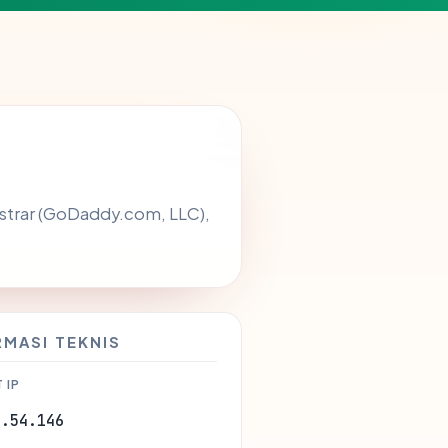
istrar (GoDaddy.com, LLC),
RMASI TEKNIS
 IP
3.54.146