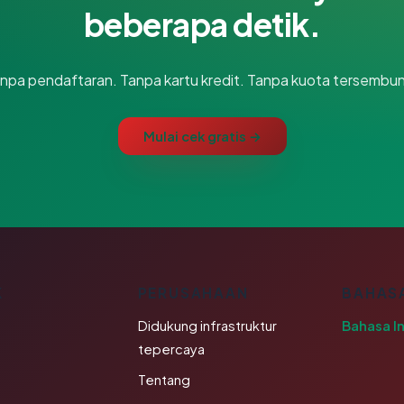
beberapa detik.
npa pendaftaran. Tanpa kartu kredit. Tanpa kuota tersembun
Mulai cek gratis →
K
PERUSAHAAN
BAHAS
Didukung infrastruktur
Bahasa I
tepercaya
Tentang