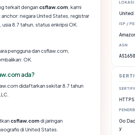
LOKASI
ang terkait dengan
csflaw.com
, kami
United
nchor: negara United States, registrar
ISP / P
sia 8.7 tahun, status enkripsi OK.
Amazon
ASN
ntara pengguna dan csflaw.com,
AS165
embalikan: OK.
law.com ada?
SERTI
aw.com didaftarkan sekitar 8.7 tahun
SERTIFI
LLC.
HTTPS 
PENERB
tkan
csflaw.com
di jaringan
Go Dadd
y
ografis di United States.