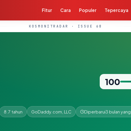
Fitur
Cara
Populer
Tepercaya
KOSMONITRADAR · ISSUE 68
100
8.7 tahun
GoDaddy.com, LLC
Diperbarui
3 bulan yang 