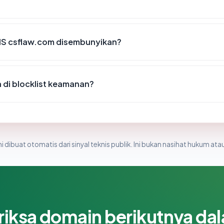
IS csflaw.com disembunyikan?
di blocklist keamanan?
i dibuat otomatis dari sinyal teknis publik. Ini bukan nasihat hukum atau
riksa domain berikutnya da