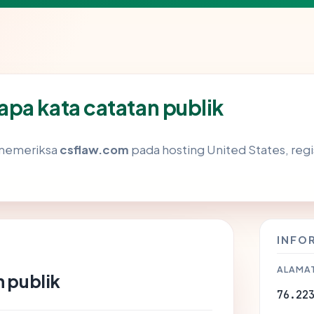
pa kata catatan publik
 memeriksa
csflaw.com
pada hosting United States, reg
INFO
ALAMAT
 publik
76.22