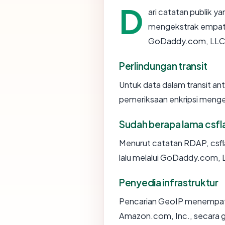
D
ari catatan publik y
mengekstrak empat a
GoDaddy.com, LLC, u
Perlindungan transit
Untuk data dalam transit a
pemeriksaan enkripsi meng
Sudah berapa lama csf
Menurut catatan RDAP, csfl
lalu melalui GoDaddy.com, 
Penyedia infrastruktur
Pencarian GeoIP menempa
Amazon.com, Inc., secara ge