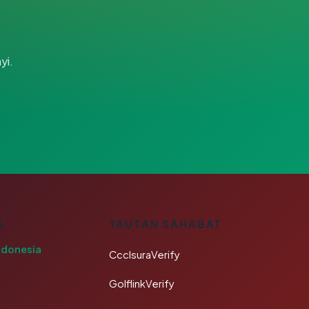
yi.
A
TAUTAN SAHABAT
ndonesia
CcclsuraVerify
GolflinkVerify