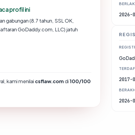
BERLAK
 profil ini
2026-
an gabungan (8.7 tahun, SSL OK,
daftaran GoDaddy.com, LLC) jatuh
REGI
REGIST
GoDad
TERDAF
2017-
l, kami menilai
csflaw.com
di
100/100
BERAKH
2026-