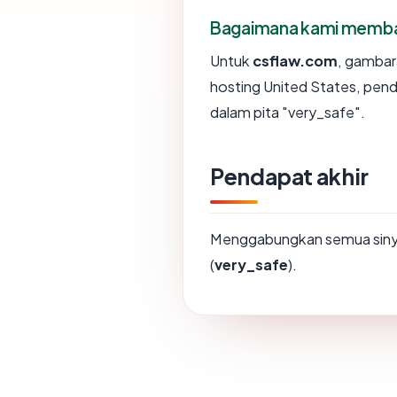
Bagaimana kami membaca
Untuk
csflaw.com
, gambar
hosting United States, pen
dalam pita "very_safe".
Pendapat akhir
Menggabungkan semua sinya
(
very_safe
).