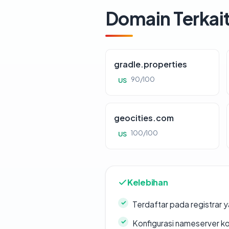
Domain Terkai
gradle.properties
90/100
US
geocities.com
100/100
US
Kelebihan
Terdaftar pada registrar
Konfigurasi nameserver k