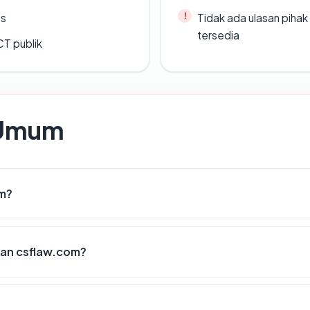
es
Tidak ada ulasan piha
tersedia
CT publik
 Umum
om?
an csflaw.com?