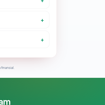
 finansial.
lam