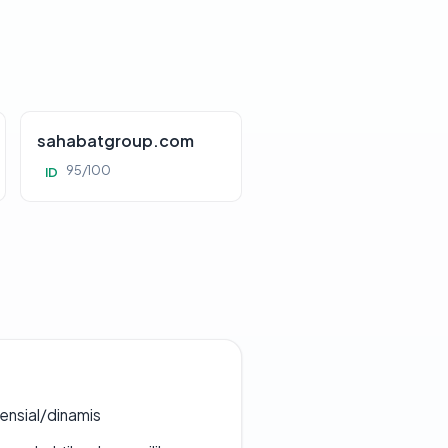
sahabatgroup.com
95/100
ID
densial/dinamis