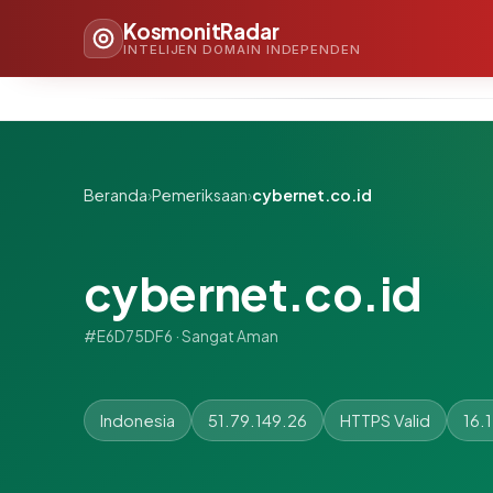
KosmonitRadar
INTELIJEN DOMAIN INDEPENDEN
Beranda
›
Pemeriksaan
›
cybernet.co.id
cybernet.co.id
#E6D75DF6 · Sangat Aman
Indonesia
51.79.149.26
HTTPS Valid
16.1