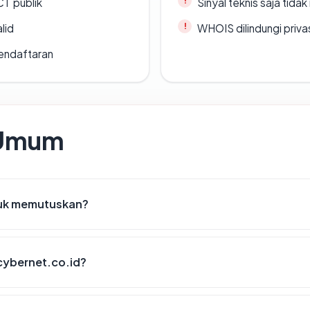
CT publik
Sinyal teknis saja tid
lid
WHOIS dilindungi priva
endaftaran
 Umum
tuk memutuskan?
cybernet.co.id?