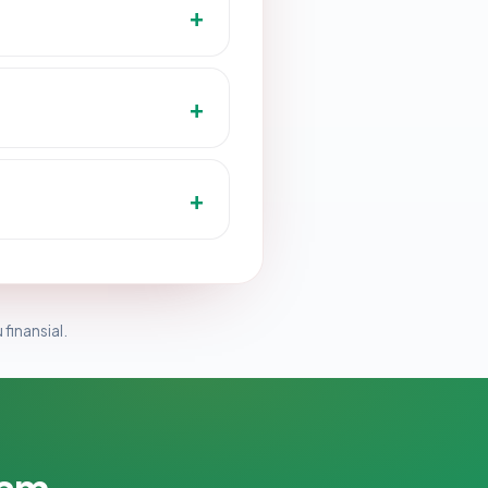
 finansial.
lam