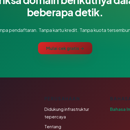
beberapa detik.
npa pendaftaran. Tanpa kartu kredit. Tanpa kuota tersembun
Mulai cek gratis →
K
PERUSAHAAN
BAHAS
Didukung infrastruktur
Bahasa I
tepercaya
Tentang