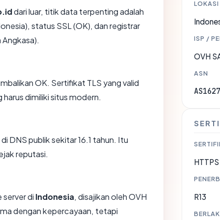
LOKASI
.id
dari luar, titik data terpenting adalah
Indones
onesia), status SSL (OK), dan registrar
ISP / P
a Angkasa).
OVH S
ASN
likan OK. Sertifikat TLS yang valid
AS162
harus dimiliki situs modern.
SERTI
 di DNS publik sekitar 16.1 tahun. Itu
SERTIFI
jak reputasi.
HTTPS 
PENERB
 server di
Indonesia
, disajikan oleh OVH
R13
sama dengan kepercayaan, tetapi
BERLAK