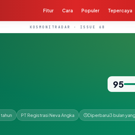
Fitur
Cara
Populer
Tepercaya
KOSMONITRADAR · ISSUE 68
95
 tahun
PT Registrasi Neva Angka
Diperbarui
3 bulan yang