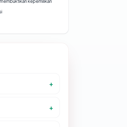
ak membuktikan kepemilikan
si