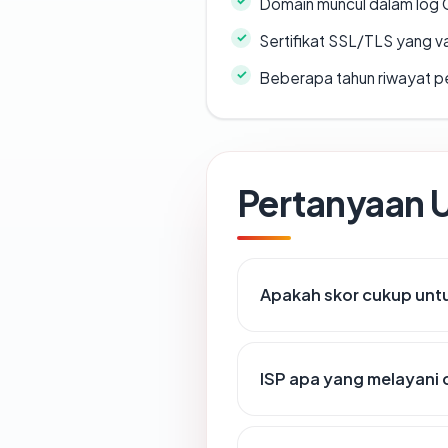
Domain muncul dalam log 
Sertifikat SSL/TLS yang va
Beberapa tahun riwayat p
Pertanyaan
Apakah skor cukup un
ISP apa yang melayani 