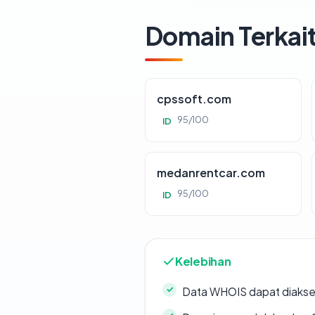
Domain Terkai
cpssoft.com
95/100
ID
medanrentcar.com
95/100
ID
Kelebihan
Data WHOIS dapat diaks