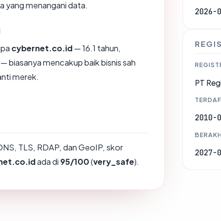
na yang menangani data.
2026-
g
REGI
upa
cybernet.co.id
— 16.1 tahun,
d — biasanya mencakup baik bisnis sah
REGIST
nti merek.
PT Regi
TERDAF
2010-
BERAKH
DNS, TLS, RDAP, dan GeoIP, skor
2027-
net.co.id
ada di
95/100
(
very_safe
).