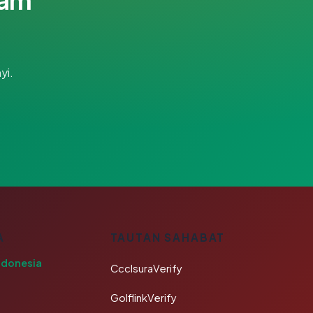
yi.
A
TAUTAN SAHABAT
ndonesia
CcclsuraVerify
GolflinkVerify