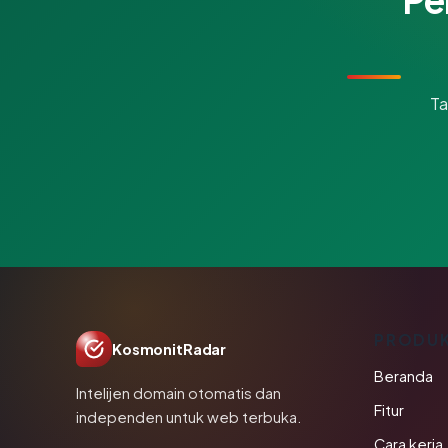
Ta
PRODU
KosmonitRadar
Beranda
Intelijen domain otomatis dan
Fitur
independen untuk web terbuka.
Cara kerja