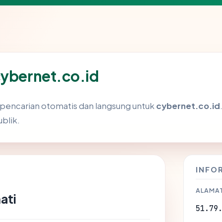
cybernet.co.id
i pencarian otomatis dan langsung untuk
cybernet.co.id
ublik.
INFO
ALAMAT
ati
51.79