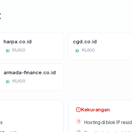
t
harpa.co.id
cgd.co.id
95/100
95/100
ID
ID
armada-finance.co.id
95/100
ID
Kekurangan
es
Hosting di blok IP resi