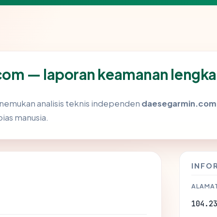
om — laporan keamanan lengk
enemukan analisis teknis independen
daesegarmin.com
bias manusia.
INFO
ALAMAT
104.2