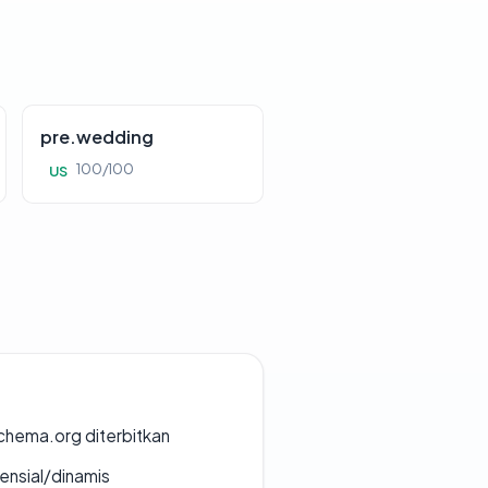
pre.wedding
100/100
US
chema.org diterbitkan
densial/dinamis