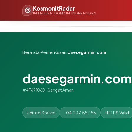
KosmonitRadar
INTELIJEN DOMAIN INDEPENDEN
Beranda
›
Pemeriksaan
›
daesegarmin.com
daesegarmin.com
#4F69106D · Sangat Aman
United States
104.237.55.156
HTTPS Valid