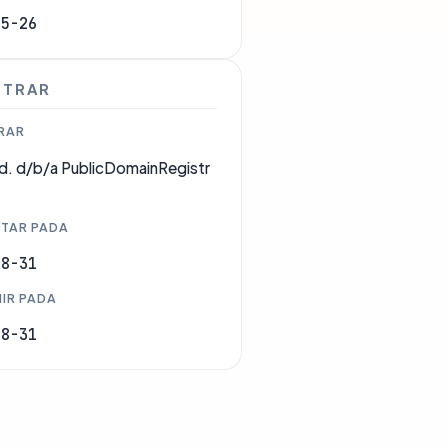
05-26
STRAR
RAR
d. d/b/a PublicDomainRegistr
TAR PADA
08-31
IR PADA
08-31