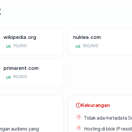
t
wikipedia.org
nuklea.com
70/100
100/100
US
US
primarent.com
90/100
US
Kekurangan
Tidak ada metadata S
engan audiens yang
Hosting di blok IP resi