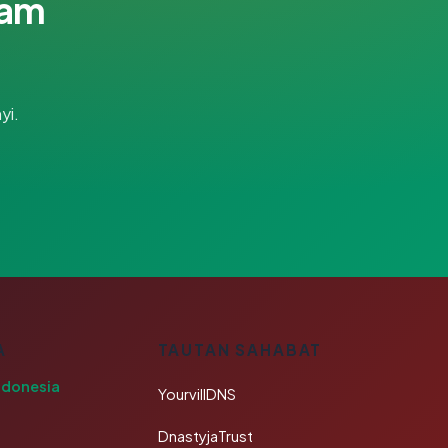
lam
yi.
A
TAUTAN SAHABAT
ndonesia
YourvillDNS
DnastyjaTrust