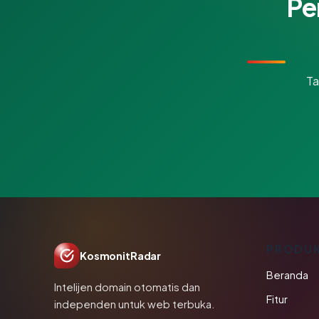
Pe
Ta
PRODU
KosmonitRadar
Beranda
Intelijen domain otomatis dan
Fitur
independen untuk web terbuka.