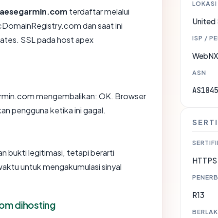
LOKASI
aesegarmin.com
terdaftar melalui
United
cDomainRegistry.com dan saat ini
ISP / P
States. SSL pada host apex
WebNX,
ASN
AS184
rmin.com mengembalikan: OK. Browser
 pengguna ketika ini gagal.
SERTI
SERTIFI
 bukti legitimasi, tetapi berarti
HTTPS 
aktu untuk mengakumulasi sinyal
PENERB
R13
om dihosting
BERLAK