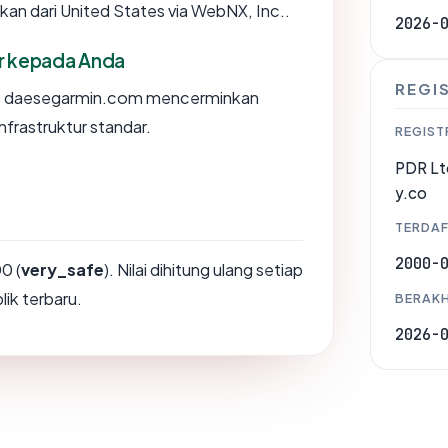
an dari United States via WebNX, Inc..
2026-
or kepada Anda
REGI
s daesegarmin.com mencerminkan
nfrastruktur standar.
REGIST
PDR Lt
y.co
TERDAF
2000-
0 (
very_safe
). Nilai dihitung ulang setiap
ik terbaru.
BERAKH
2026-