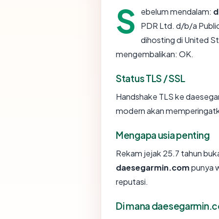
S
ebelum mendalam:
d
PDR Ltd. d/b/a Publi
dihosting di United 
mengembalikan: OK.
Status TLS / SSL
Handshake TLS ke daesega
modern akan memperingatkan
Mengapa usia penting
Rekam jejak 25.7 tahun bukan
daesegarmin.com
punya w
reputasi.
Di mana daesegarmin.c