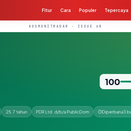
Fitur
Cara
Populer
Tepercaya
KOSMONITRADAR · ISSUE 68
100
25.7 tahun
PDR Ltd. d/b/a PublicDom
Diperbarui
3 b