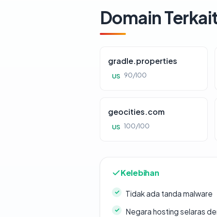
Domain Terkai
gradle.properties
90/100
US
geocities.com
100/100
US
Kelebihan
Tidak ada tanda malware
Negara hosting selaras d