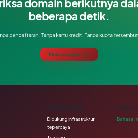
riksa domain berikutnya da
beberapa detik.
npa pendaftaran. Tanpa kartu kredit. Tanpa kuota tersembun
Mulai cek gratis →
K
PERUSAHAAN
BAHAS
Didukung infrastruktur
Bahasa I
tepercaya
Tentang