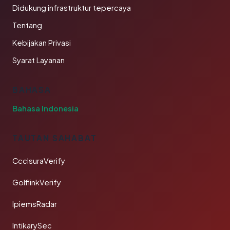
Didukung infrastruktur tepercaya
Tentang
Kebijakan Privasi
Syarat Layanan
BAHASA
Bahasa Indonesia
TAUTAN SAHABAT
CcclsuraVerify
GolflinkVerify
IpiemsRadar
IntikarySec