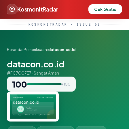
KosmonitRadar
Cek Gratis
KOSMONITRADAR · ISSUE 68
Beranda
›
Pemeriksaan
›
datacon.co.id
datacon.co.id
#FC7CC7E7 · Sangat Aman
100
/ 100