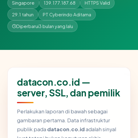
Singapore
139.177.187.68
HTTPS Valid
29.1 tahun
PT Cyberindo Aditama
Diperbarui
3 bulan yang lalu
datacon.co.id —
server, SSL, dan pemilik
Perlakukan laporan di bawah sebagai
gambaran pertama. Data infrastruktur
publik pada
datacon.co.id
adalah sinyal