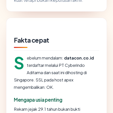
kuat tetapi bukan keputusan akhir.
Fakta cepat
S
ebelum mendalam:
datacon.co.id
terdaftar melalui PT Cyberindo
Aditama dan saat ini dihosting di
Singapore. SSL pada host apex
mengembalikan: OK.
Mengapa usia penting
Rekam jejak 29.1 tahun bukan bukti