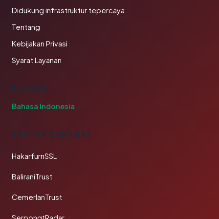
Didukung infrastruktur tepercaya
Tentang
Kebijakan Privasi
Syarat Layanan
BAHASA
Bahasa Indonesia
TAUTAN SAHABAT
HakarfurnSSL
BaliraniTrust
CemerlanTrust
SerpongtRadar