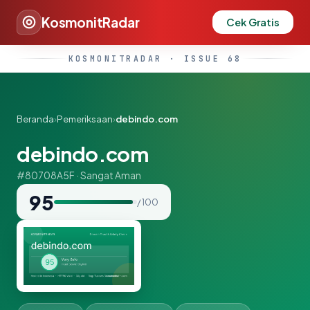
KosmonitRadar
Cek Gratis
KOSMONITRADAR · ISSUE 68
Beranda
›
Pemeriksaan
›
debindo.com
debindo.com
#80708A5F · Sangat Aman
95
/ 100