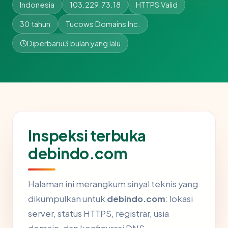
Indonesia
103.229.73.18
HTTPS Valid
30 tahun
Tucows Domains Inc.
Diperbarui
3 bulan yang lalu
Inspeksi terbuka
debindo.com
Halaman ini merangkum sinyal teknis yang
dikumpulkan untuk
debindo.com
: lokasi
server, status HTTPS, registrar, usia