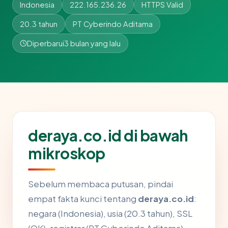
Indonesia
222.165.236.26
HTTPS Valid
20.3 tahun
PT Cyberindo Aditama
Diperbarui
3 bulan yang lalu
deraya.co.id di bawah
mikroskop
Sebelum membaca putusan, pindai
empat fakta kunci tentang
deraya.co.id
:
negara (Indonesia), usia (20.3 tahun), SSL