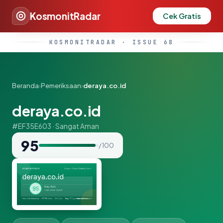
KosmonitRadar
Cek Gratis
KOSMONITRADAR · ISSUE 68
Beranda
›
Pemeriksaan
›
deraya.co.id
deraya.co.id
#EF35E603 · Sangat Aman
95
/ 100