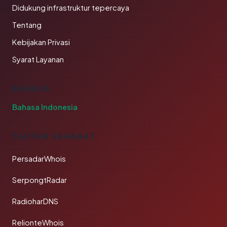
Didukung infrastruktur tepercaya
Tentang
Kebijakan Privasi
Syarat Layanan
BAHASA
Bahasa Indonesia
TAUTAN SAHABAT
PersadarWhois
SerpongtRadar
RadioharDNS
RelionteWhois