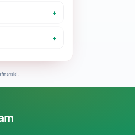
 finansial.
lam