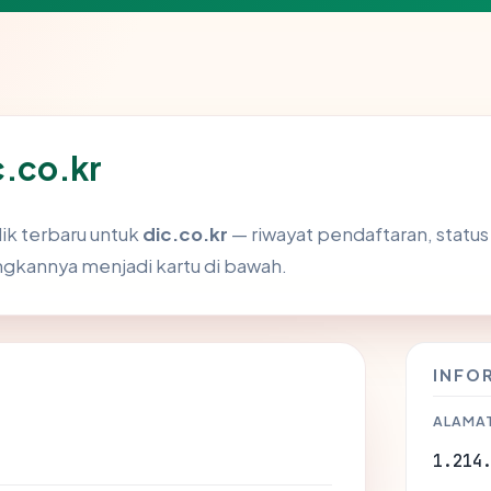
c.co.kr
ik terbaru untuk
dic.co.kr
— riwayat pendaftaran, status s
kannya menjadi kartu di bawah.
INFO
ALAMAT
1.214