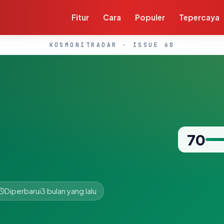
Fitur
Cara
Populer
Tepercaya
KOSMONITRADAR · ISSUE 68
70
Diperbarui
3 bulan yang lalu