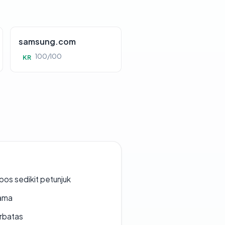
samsung.com
100/100
KR
os sedikit petunjuk
lama
erbatas