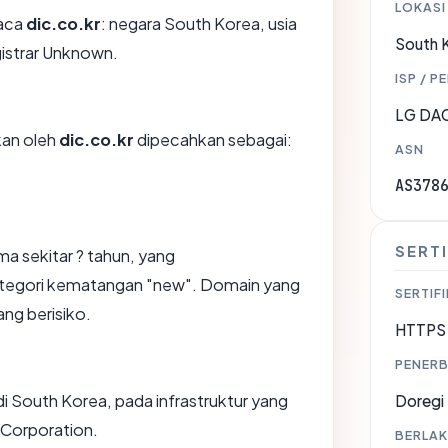
LOKASI
aca
dic.co.kr
: negara South Korea, usia
South 
gistrar Unknown.
ISP / P
LG DAC
ikan oleh
dic.co.kr
dipecahkan sebagai:
ASN
AS378
SERTI
ma sekitar ? tahun, yang
egori kematangan "new". Domain yang
SERTIFI
ang berisiko.
HTTPS 
PENERB
i South Korea, pada infrastruktur yang
Doregi
Corporation.
BERLAK