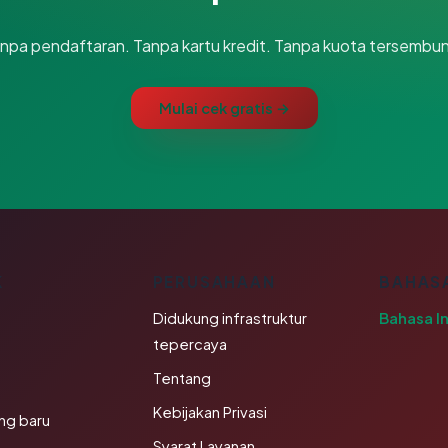
npa pendaftaran. Tanpa kartu kredit. Tanpa kuota tersembun
Mulai cek gratis →
K
PERUSAHAAN
BAHAS
Didukung infrastruktur
Bahasa I
tepercaya
Tentang
Kebijakan Privasi
ng baru
Syarat Layanan