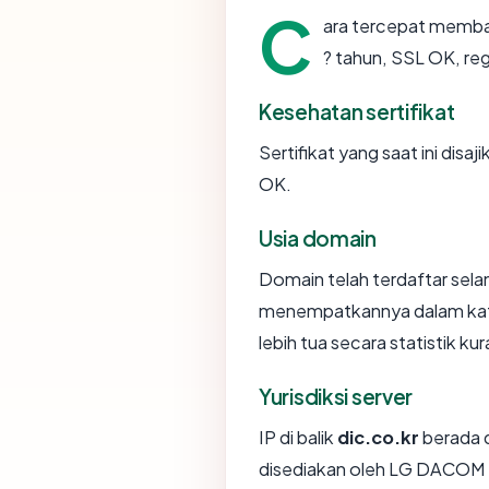
C
ara tercepat memb
? tahun, SSL OK, re
Kesehatan sertifikat
Sertifikat yang saat ini disaj
OK.
Usia domain
Domain telah terdaftar sela
menempatkannya dalam kat
lebih tua secara statistik kur
Yurisdiksi server
IP di balik
dic.co.kr
berada d
disediakan oleh LG DACOM 