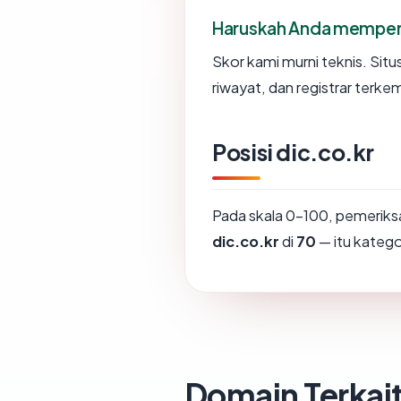
Haruskah Anda memperc
Skor kami murni teknis. Sit
riwayat, dan registrar terke
Posisi dic.co.kr
Pada skala 0-100, pemerik
dic.co.kr
di
70
— itu katego
Domain Terkai