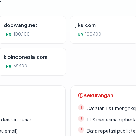
doowang.net
jiks.com
100/100
100/100
KR
KR
kipindonesia.com
65/100
KR
Kekurangan
Catatan TXT mengeksp
i dengan benar
TLS menerima cipher 
u email)
Data reputasi publik t