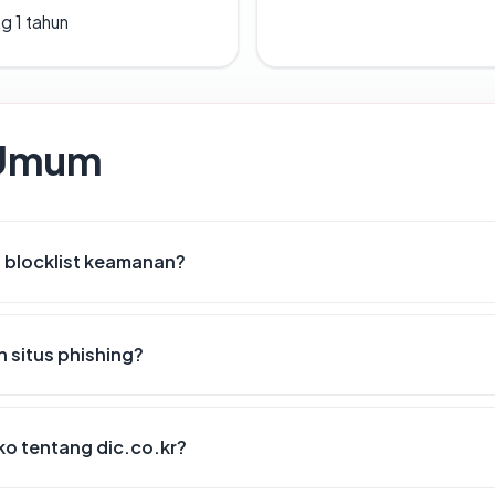
g 1 tahun
 Umum
i blocklist keamanan?
 situs phishing?
iko tentang dic.co.kr?