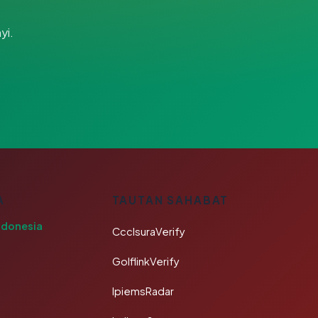
yi.
A
TAUTAN SAHABAT
ndonesia
CcclsuraVerify
GolflinkVerify
IpiemsRadar