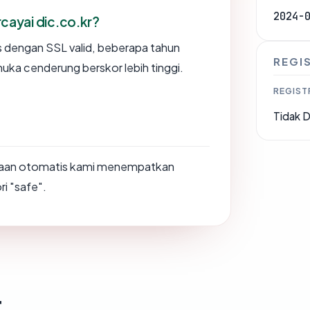
2024-
ayai dic.co.kr?
us dengan SSL valid, beberapa tahun
REGI
muka cenderung berskor lebih tinggi.
REGIST
Tidak D
saan otomatis kami menempatkan
ri "safe".
t