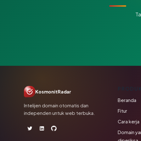
Ta
PRODU
KosmonitRadar
Beranda
Intelijen domain otomatis dan
Fitur
independen untuk web terbuka.
Cara kerja
Domain ya
diperiksa