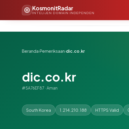
KosmonitRadar
INTELIJEN DOMAIN INDEPENDEN
Beranda
›
Pemeriksaan
›
dic.co.kr
dic.co.kr
#5A76EF87 · Aman
South Korea
1.214.210.188
HTTPS Valid