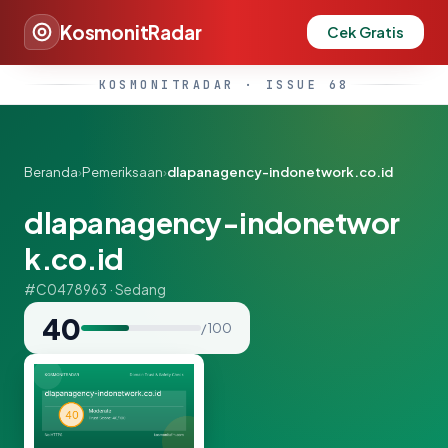
KosmonitRadar
Cek Gratis
KOSMONITRADAR · ISSUE 68
Beranda
›
Pemeriksaan
›
dlapanagency-indonetwork.co.id
dlapanagency-indonetwor
k.co.id
#C0478963 · Sedang
40
/ 100