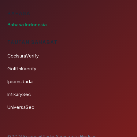
BAHASA
Bahasa Indonesia
TAUTAN SAHABAT
CcclsuraVerify
GolflinkVerify
IpiemsRadar
IntikarySec
UniversaSec
© 2026 KosmonitRadar. Semua hak dilindungi.