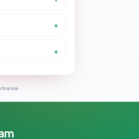
 finansial.
lam