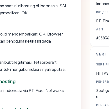
Indones
 saat ini dihosting di Indonesia. SSL
ISP / P
gembalikan: OK.
PT. Fib
ASN
o.id mengembalikan: OK. Browser
AS583
 pengguna ketika ini gagal.
SERTI
 bukti legitimasi, tetapi berarti
SERTIFI
ntuk mengakumulasi sinyal reputasi.
HTTPS 
hosting
PENERB
ri Indonesia via PT. Fiber Networks
Sectigo
e
BERLAK