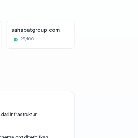
sahabatgroup.com
95/100
ID
 dari infrastruktur
chema.org diterbitkan