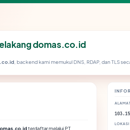
belakang domas.co.id
co.id
, backend kami memukul DNS, RDAP, dan TLS secar
INFO
ALAMAT
103.1
LOKASI
omas.co.id
terdaftar melalui PT