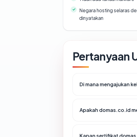
Negara hosting selaras d
dinyatakan
Pertanyaan
Di mana mengajukan ke
Apakah domas.co.id mem
Kapan sertifikat domas.