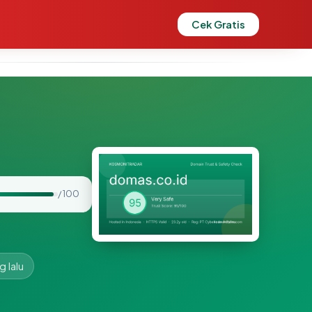
Cek Gratis
/ 100
g lalu