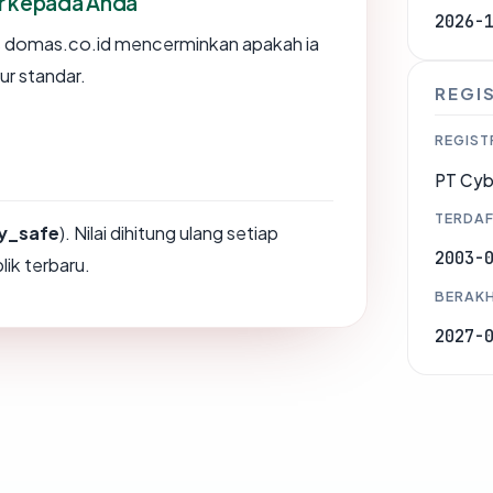
or kepada Anda
2026-
 domas.co.id mencerminkan apakah ia
ur standar.
REGI
REGIST
PT Cyb
TERDAF
y_safe
). Nilai dihitung ulang setiap
2003-
ik terbaru.
BERAKH
2027-