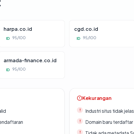
t
harpa.co.id
cgd.co.id
95/100
95/100
ID
ID
armada-finance.co.id
95/100
ID
Kekurangan
lid
Industri situs tidak jelas
endaftaran
Domain baru terdaftar
Tidak ada metadata S