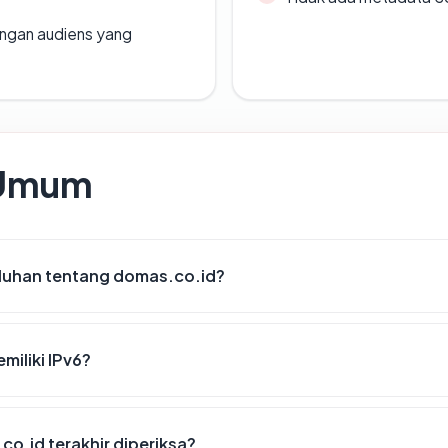
engan audiens yang
 Umum
luhan tentang domas.co.id?
iliki IPv6?
co.id terakhir diperiksa?