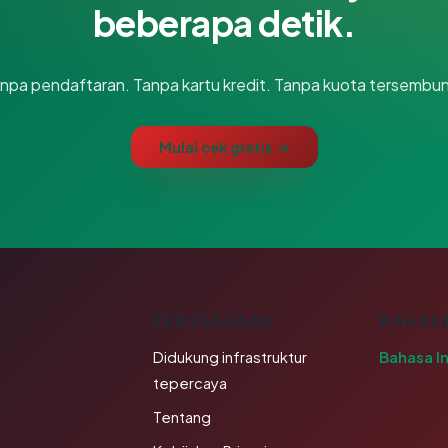
beberapa detik.
npa pendaftaran. Tanpa kartu kredit. Tanpa kuota tersembun
Mulai cek gratis →
K
PERUSAHAAN
BAHAS
Didukung infrastruktur
Bahasa I
tepercaya
Tentang