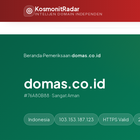
KosmonitRadar
INTELIJEN DOMAIN INDEPENDEN
Beranda
›
Pemeriksaan
›
domas.co.id
domas.co.id
#76A80B88 · Sangat Aman
Indonesia
103.153.187.123
HTTPS Valid