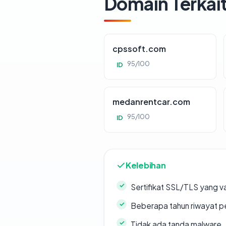
Domain Terkai
cpssoft.com
95/100
ID
medanrentcar.com
95/100
ID
Kelebihan
Sertifikat SSL/TLS yang va
Beberapa tahun riwayat p
Tidak ada tanda malware