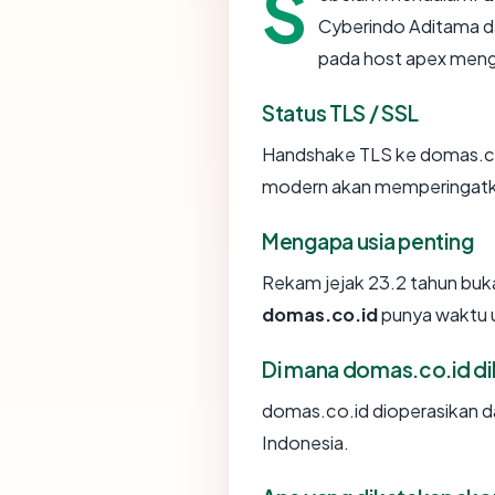
S
Cyberindo Aditama dan
pada host apex men
Status TLS / SSL
Handshake TLS ke domas.c
modern akan memperingatkan
Mengapa usia penting
Rekam jejak 23.2 tahun bukan
domas.co.id
punya waktu u
Di mana domas.co.id di
domas.co.id dioperasikan da
Indonesia.