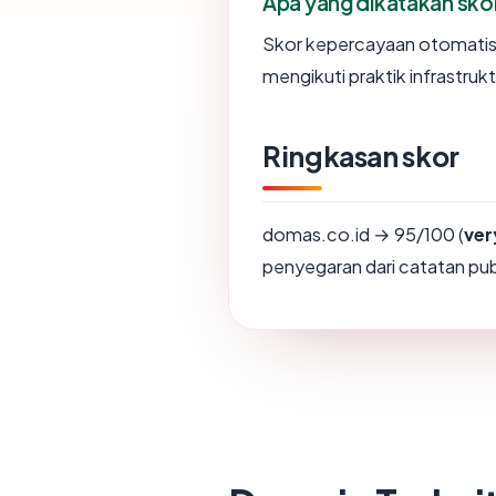
Apa yang dikatakan sk
Skor kepercayaan otomatis
mengikuti praktik infrastrukt
Ringkasan skor
domas.co.id → 95/100 (
ver
penyegaran dari catatan publ