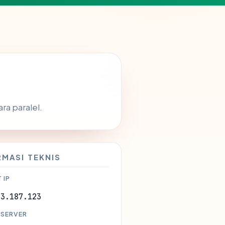
a paralel.
RMASI TEKNIS
 IP
53.187.123
 SERVER