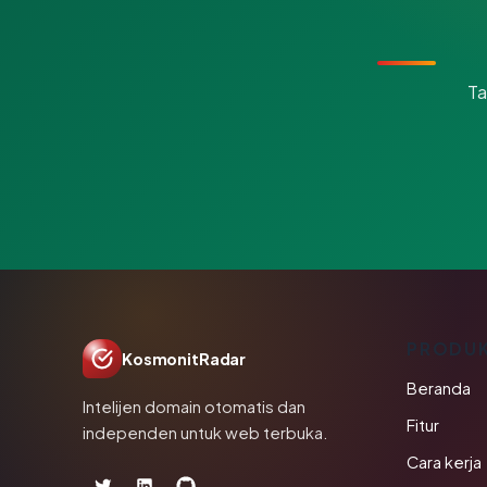
Ta
PRODU
KosmonitRadar
Beranda
Intelijen domain otomatis dan
Fitur
independen untuk web terbuka.
Cara kerja