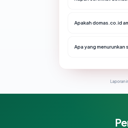
Apakah domas.co.id am
Apa yang menurunkan s
Laporan in
Pe