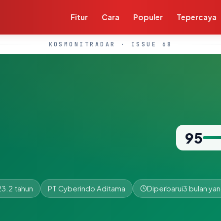
Fitur
Cara
Populer
Tepercaya
KOSMONITRADAR · ISSUE 68
95
23.2 tahun
PT Cyberindo Aditama
Diperbarui
3 bulan yan