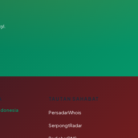
yi.
A
TAUTAN SAHABAT
ndonesia
PersadarWhois
SerpongtRadar