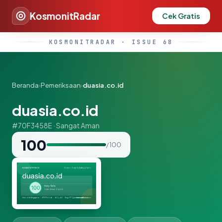
KosmonitRadar
Cek Gratis
KOSMONITRADAR · ISSUE 68
Beranda
›
Pemeriksaan
›
duasia.co.id
duasia.co.id
#70F3458E · Sangat Aman
100
/ 100