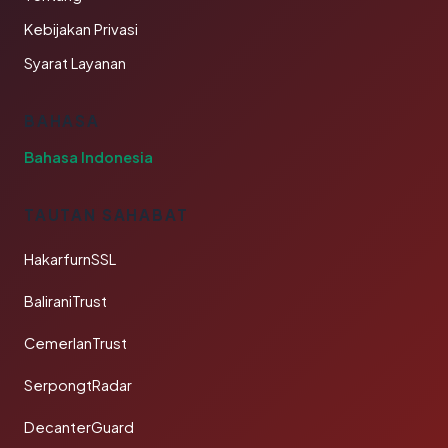
Kebijakan Privasi
Syarat Layanan
BAHASA
Bahasa Indonesia
TAUTAN SAHABAT
HakarfurnSSL
BaliraniTrust
CemerlanTrust
SerpongtRadar
DecanterGuard