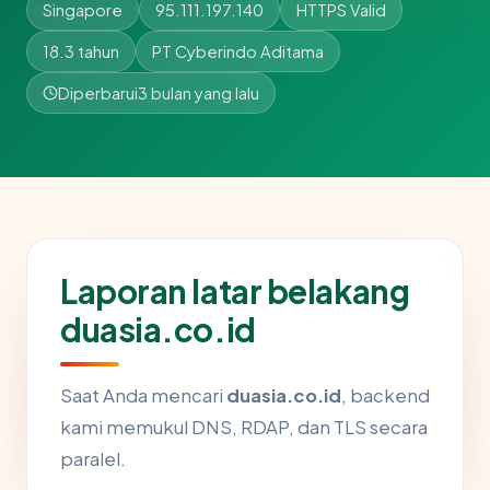
Singapore
95.111.197.140
HTTPS Valid
18.3 tahun
PT Cyberindo Aditama
Diperbarui
3 bulan yang lalu
Laporan latar belakang
duasia.co.id
Saat Anda mencari
duasia.co.id
, backend
kami memukul DNS, RDAP, dan TLS secara
paralel.