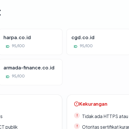
t
harpa.co.id
cgd.co.id
95/100
95/100
ID
ID
armada-finance.co.id
95/100
ID
Kekurangan
es
Tidak ada HTTPS atau s
CT publik
Otoritas sertifikat ku