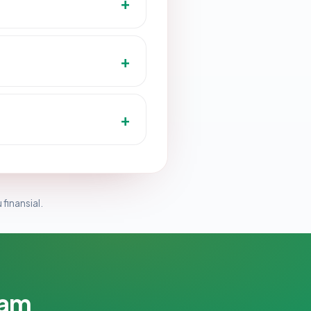
 finansial.
lam