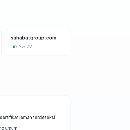
sahabatgroup.com
95/100
ID
ertifikat lemah terdeteksi
rang umum