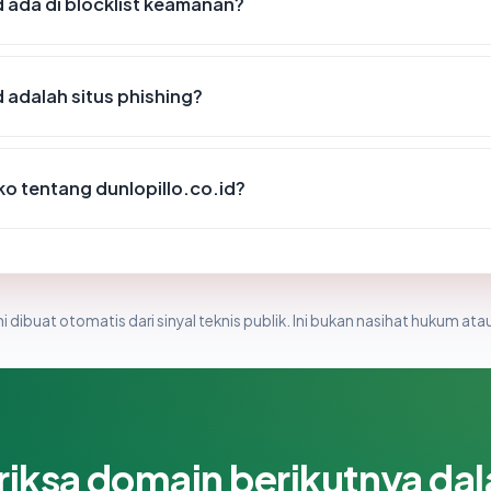
d ada di blocklist keamanan?
 adalah situs phishing?
iko tentang dunlopillo.co.id?
i dibuat otomatis dari sinyal teknis publik. Ini bukan nasihat hukum atau
riksa domain berikutnya da