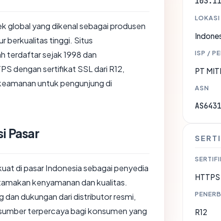
103.1
LOKASI
ek global yang dikenal sebagai produsen
Indones
r berkualitas tinggi. Situs
ISP / P
ah terdaftar sejak 1998 dan
 dengan sertifikat SSL dari R12,
PT MIT
 keamanan untuk pengunjung di
ASN
AS643
i Pasar
SERTI
SERTIFI
 kuat di pasar Indonesia sebagai penyedia
HTTPS 
amakan kenyamanan dan kualitas.
PENERB
dan dukungan dari distributor resmi,
 sumber terpercaya bagi konsumen yang
R12