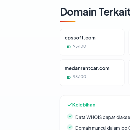
Domain Terkai
cpssoft.com
95/100
ID
medanrentcar.com
95/100
ID
Kelebihan
Data WHOIS dapat diaks
Domain muncul dalam log 