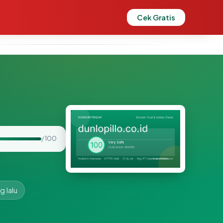
Cek Gratis
/ 100
g lalu