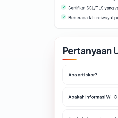
Sertifikat SSL/TLS yang va
Beberapa tahun riwayat p
Pertanyaan
Apa arti skor?
Apakah informasi WHOI