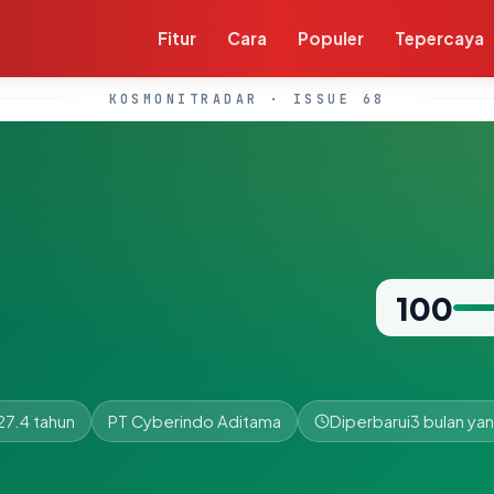
Fitur
Cara
Populer
Tepercaya
KOSMONITRADAR · ISSUE 68
100
27.4 tahun
PT Cyberindo Aditama
Diperbarui
3 bulan yan