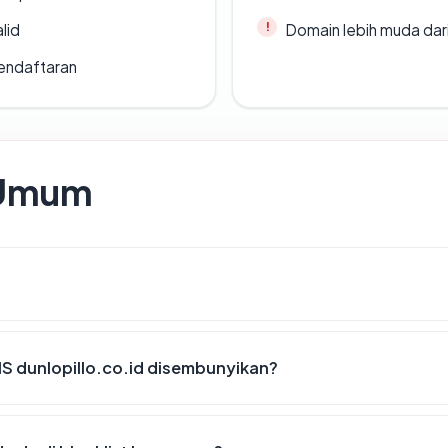
lid
Domain lebih muda dari
endaftaran
 Umum
S dunlopillo.co.id disembunyikan?