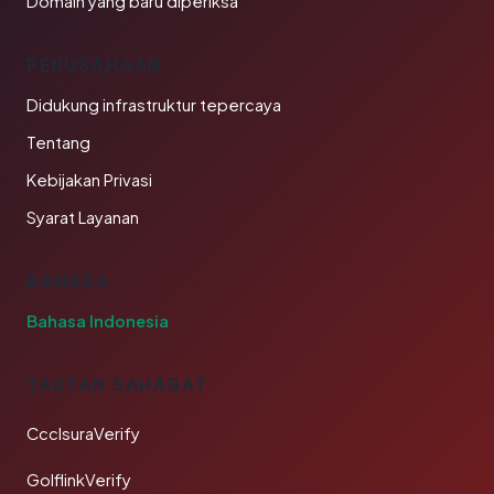
Domain yang baru diperiksa
PERUSAHAAN
Didukung infrastruktur tepercaya
Tentang
Kebijakan Privasi
Syarat Layanan
BAHASA
Bahasa Indonesia
TAUTAN SAHABAT
CcclsuraVerify
GolflinkVerify