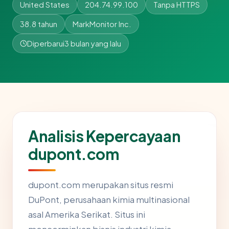
United States
204.74.99.100
Tanpa HTTPS
38.8 tahun
MarkMonitor Inc.
Diperbarui
3 bulan yang lalu
Analisis Kepercayaan
dupont.com
dupont.com merupakan situs resmi
DuPont, perusahaan kimia multinasional
asal Amerika Serikat. Situs ini