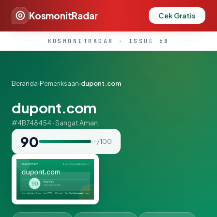
KosmonitRadar
Cek Gratis
KOSMONITRADAR · ISSUE 68
Beranda
›
Pemeriksaan
›
dupont.com
dupont.com
#4B748454 · Sangat Aman
90
/ 100