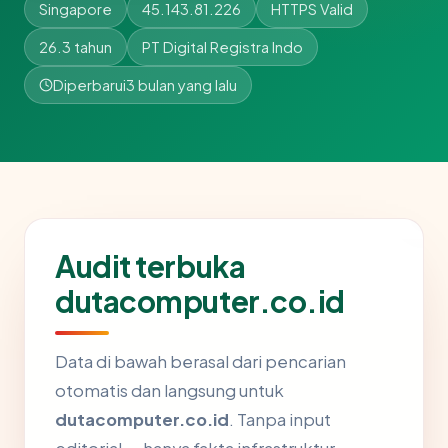
Singapore
45.143.81.226
HTTPS Valid
26.3 tahun
PT Digital Registra Indo
Diperbarui
3 bulan yang lalu
Audit terbuka
dutacomputer.co.id
Data di bawah berasal dari pencarian
otomatis dan langsung untuk
dutacomputer.co.id
. Tanpa input