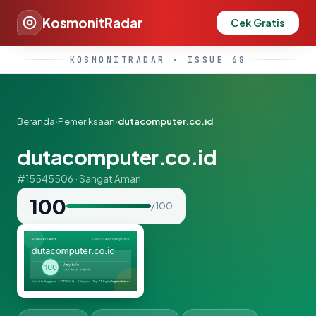
KosmonitRadar
Cek Gratis
KOSMONITRADAR · ISSUE 68
Beranda
›
Pemeriksaan
›
dutacomputer.co.id
dutacomputer.co.id
#15545506 · Sangat Aman
100
/ 100