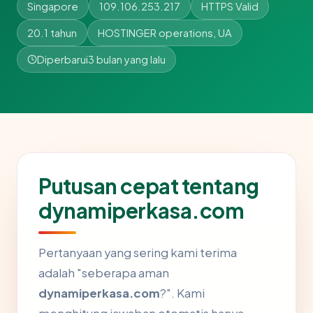
Singapore
109.106.253.217
HTTPS Valid
20.1 tahun
HOSTINGER operations, UA
Diperbarui
3 bulan yang lalu
Putusan cepat tentang
dynamiperkasa.com
Pertanyaan yang sering kami terima
adalah "seberapa aman
dynamiperkasa.com
?". Kami