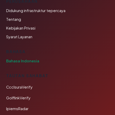
PERUSAHAAN
Didukung infrastruktur tepercaya
Tentang
Kebijakan Privasi
Syarat Layanan
BAHASA
Bahasa Indonesia
TAUTAN SAHABAT
CcclsuraVerify
GolflinkVerify
IpiemsRadar