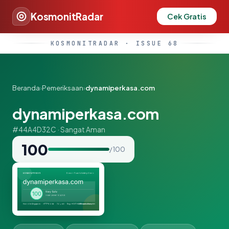
KosmonitRadar
Cek Gratis
KOSMONITRADAR · ISSUE 68
Beranda
›
Pemeriksaan
›
dynamiperkasa.com
dynamiperkasa.com
#44A4D32C · Sangat Aman
100
/ 100