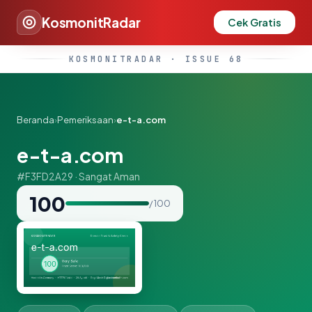
KosmonitRadar
Cek Gratis
KOSMONITRADAR · ISSUE 68
Beranda
›
Pemeriksaan
›
e-t-a.com
e-t-a.com
#F3FD2A29 · Sangat Aman
100
/ 100