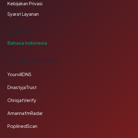
Kebijakan Privasi
Syarat Layanan
BAHASA
Bahasa Indonesia
TAUTAN SAHABAT
YourvillDNS
DnastyjaTrust
ChrisjatVerify
AmannafmRadar
PoplinedScan