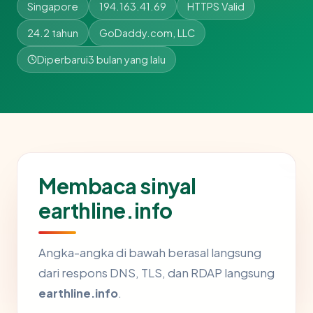
Singapore
194.163.41.69
HTTPS Valid
24.2 tahun
GoDaddy.com, LLC
Diperbarui
3 bulan yang lalu
Membaca sinyal
earthline.info
Angka-angka di bawah berasal langsung
dari respons DNS, TLS, dan RDAP langsung
earthline.info
.