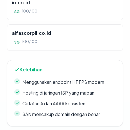
iu.co.id
100/100
SG
alfascorpii.co.id
100/100
SG
Kelebihan
Menggunakan endpoint HTTPS modern
Hosting di jaringan ISP yang mapan
Catatan A dan AAAA konsisten
SAN mencakup domain dengan benar