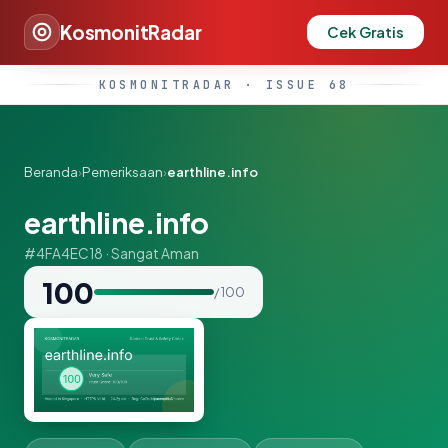
KosmonitRadar
Cek Gratis
KOSMONITRADAR · ISSUE 68
Beranda
›
Pemeriksaan
›
earthline.info
earthline.info
#4FA4EC18 · Sangat Aman
100
/ 100