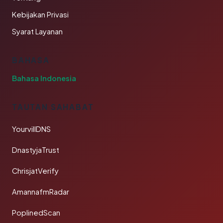
Kebijakan Privasi
Syarat Layanan
BAHASA
Bahasa Indonesia
TAUTAN SAHABAT
YourvillDNS
DnastyjaTrust
ChrisjatVerify
AmannafmRadar
PoplinedScan