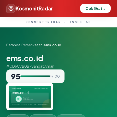
KosmonitRadar
Cek Gratis
KOSMONITRADAR · ISSUE 68
Beranda
›
Pemeriksaan
›
ems.co.id
ems.co.id
#CD6C7B0B · Sangat Aman
95
/ 100