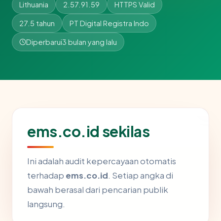
Lithuania
2.57.91.59
HTTPS Valid
27.5 tahun
PT Digital Registra Indo
Diperbarui
3 bulan yang lalu
ems.co.id sekilas
Ini adalah audit kepercayaan otomatis
terhadap
ems.co.id
. Setiap angka di
bawah berasal dari pencarian publik
langsung.