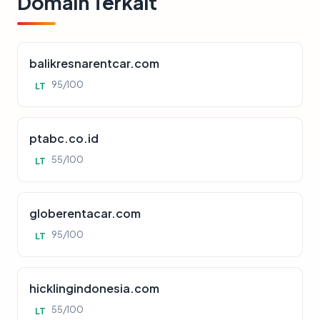
Domain Terkait
balikresnarentcar.com
95/100
LT
ptabc.co.id
55/100
LT
globerentacar.com
95/100
LT
hicklingindonesia.com
55/100
LT