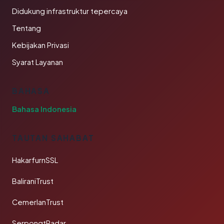
Didukung infrastruktur tepercaya
Tentang
Kebijakan Privasi
Syarat Layanan
BAHASA
Bahasa Indonesia
TAUTAN SAHABAT
HakarfurnSSL
BaliraniTrust
CemerlanTrust
SerpongtRadar