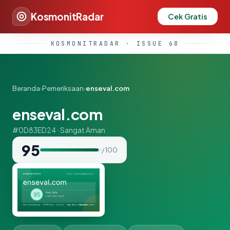
KosmonitRadar
Cek Gratis
KOSMONITRADAR · ISSUE 68
Beranda
›
Pemeriksaan
›
enseval.com
enseval.com
#0D83ED24 · Sangat Aman
95
/ 100