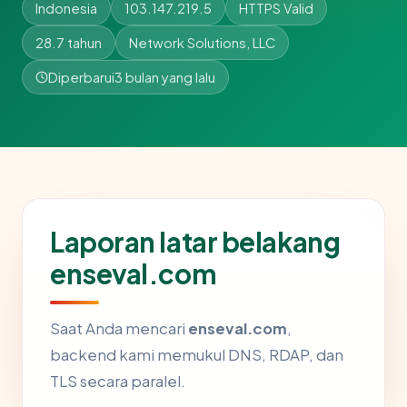
Indonesia
103.147.219.5
HTTPS Valid
28.7 tahun
Network Solutions, LLC
Diperbarui
3 bulan yang lalu
Laporan latar belakang
enseval.com
Saat Anda mencari
enseval.com
,
backend kami memukul DNS, RDAP, dan
TLS secara paralel.