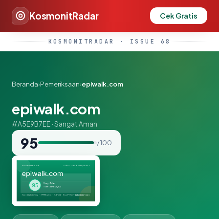
KosmonitRadar
Cek Gratis
KOSMONITRADAR · ISSUE 68
Beranda
›
Pemeriksaan
›
epiwalk.com
epiwalk.com
#A5E9B7EE · Sangat Aman
95
/ 100