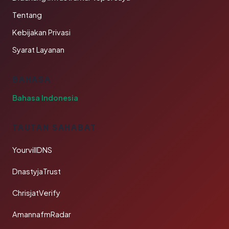
Tentang
Kebijakan Privasi
Syarat Layanan
BAHASA
Bahasa Indonesia
TAUTAN SAHABAT
YourvillDNS
DnastyjaTrust
ChrisjatVerify
AmannafmRadar