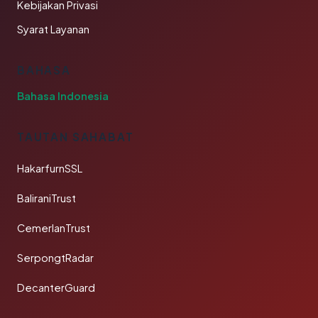
Kebijakan Privasi
Syarat Layanan
BAHASA
Bahasa Indonesia
TAUTAN SAHABAT
HakarfurnSSL
BaliraniTrust
CemerlanTrust
SerpongtRadar
DecanterGuard