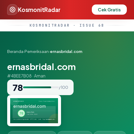
KosmonitRadar
Cek Gratis
KOSMONITRADAR · ISSUE 68
Beranda
›
Pemeriksaan
›
ernasbridal.com
ernasbridal.com
#4BEE7B08 · Aman
78
/ 100