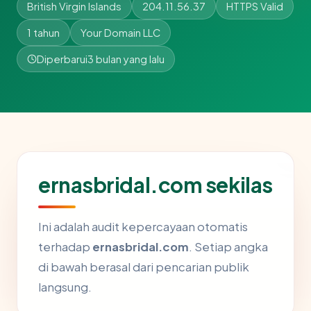
British Virgin Islands
204.11.56.37
HTTPS Valid
1 tahun
Your Domain LLC
Diperbarui
3 bulan yang lalu
ernasbridal.com sekilas
Ini adalah audit kepercayaan otomatis
terhadap
ernasbridal.com
. Setiap angka
di bawah berasal dari pencarian publik
langsung.