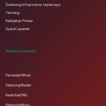
Didukung infrastruktur tepercaya
Tentang
Kebijakan Privasi
Syarat Layanan
BAHASA
Bahasa Indonesia
TAUTAN SAHABAT
PersadarWhois
SerpongtRadar
RadioharDNS
RelionteWhois