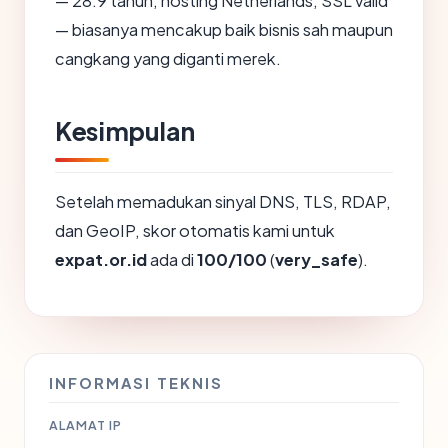
— 28.9 tahun, hosting Netherlands, SSL valid
— biasanya mencakup baik bisnis sah maupun
cangkang yang diganti merek.
Kesimpulan
Setelah memadukan sinyal DNS, TLS, RDAP,
dan GeoIP, skor otomatis kami untuk
expat.or.id
ada di
100/100
(
very_safe
).
INFORMASI TEKNIS
ALAMAT IP