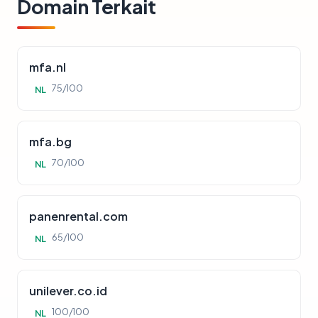
Domain Terkait
mfa.nl
75/100
NL
mfa.bg
70/100
NL
panenrental.com
65/100
NL
unilever.co.id
100/100
NL