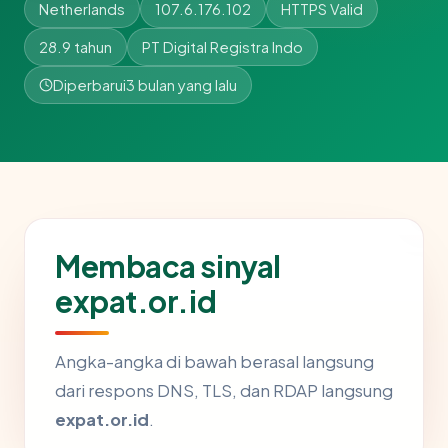
Netherlands
107.6.176.102
HTTPS Valid
28.9 tahun
PT Digital Registra Indo
Diperbarui
3 bulan yang lalu
Membaca sinyal
expat.or.id
Angka-angka di bawah berasal langsung
dari respons DNS, TLS, dan RDAP langsung
expat.or.id
.