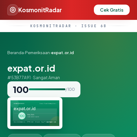
KosmonitRadar
Cek Gratis
KOSMONITRADAR · ISSUE 68
Beranda
›
Pemeriksaan
›
expat.or.id
expat.or.id
#53B77A91 · Sangat Aman
100
/ 100