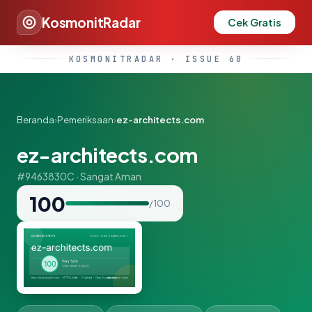
KosmonitRadar
Cek Gratis
KOSMONITRADAR · ISSUE 68
Beranda
›
Pemeriksaan
›
ez-architects.com
ez-architects.com
#9463830C · Sangat Aman
100
/ 100