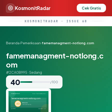
KosmonitRadar
Cek Gratis
KOSMONITRADAR · ISSUE 68
Beranda
›
Pemeriksaan
›
famemanagment-notlong.com
famemanagment-notlong.c
om
#2CA0B995 · Sedang
40
/ 100