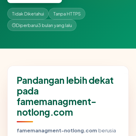
Tidak Diketahui
Tanpa HTTPS
Diperbarui
3 bulan yang lalu
Pandangan lebih dekat
pada
famemanagment-
notlong.com
famemanagment-notlong.com
berusia