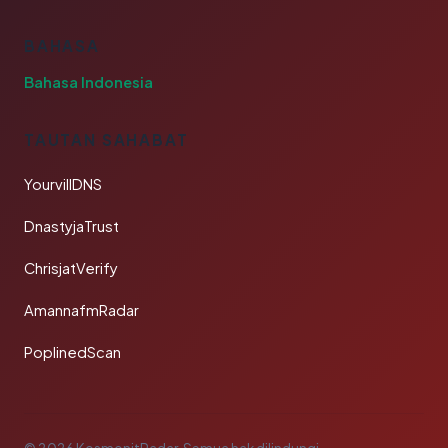
BAHASA
Bahasa Indonesia
TAUTAN SAHABAT
YourvillDNS
DnastyjaTrust
ChrisjatVerify
AmannafmRadar
PoplinedScan