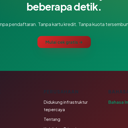
beberapa detik.
npa pendaftaran. Tanpa kartu kredit. Tanpa kuota tersembun
Mulai cek gratis →
K
PERUSAHAAN
BAHAS
Didukung infrastruktur
Bahasa I
tepercaya
Tentang