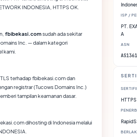
Indones
NETWORK INDONESIA, HTTPS OK.
ISP / P
PT. E
an,
fbibekasi.com
sudah ada sekitar
A
Domains Inc. — dalam kategori
ASN
l kami.
AS136
SERTI
TLS terhadap fbibekasi.com dan
gan registrar (Tucows Domains Inc.)
SERTIFI
 memberi tampilan keamanan dasar.
HTTPS 
PENERB
RapidS
ibekasi.com dihosting di Indonesia melalui
INDONESIA.
BERLAK