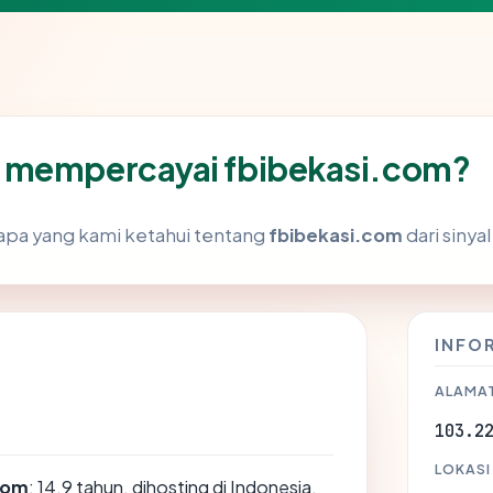
 mempercayai fbibekasi.com?
pa yang kami ketahui tentang
fbibekasi.com
dari sinyal
INFO
ALAMAT
103.2
LOKASI
com
: 14.9 tahun, dihosting di Indonesia,