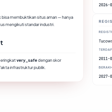
2026-
dak bisa membuktikan situs aman — hanya
REGI
us mengikuti standar industri.
REGIST
t
Tucows
TERDAF
2011-
peringkat
very_safe
dengan skor
akta infrastruktur publik.
BERAKH
2027-