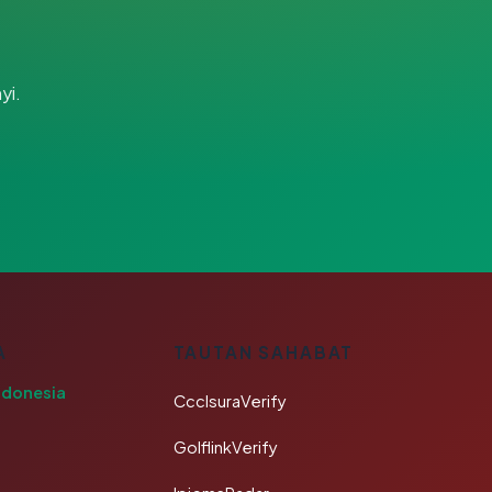
yi.
A
TAUTAN SAHABAT
ndonesia
CcclsuraVerify
GolflinkVerify