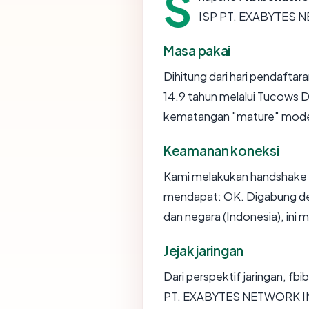
S
ISP PT. EXABYTES 
Masa pakai
Dihitung dari hari pendaftar
14.9 tahun melalui Tucows 
kematangan "mature" mode
Keamanan koneksi
Kami melakukan handshake 
mendapat: OK. Digabung den
dan negara (Indonesia), ini
Jejak jaringan
Dari perspektif jaringan, fb
PT. EXABYTES NETWORK 