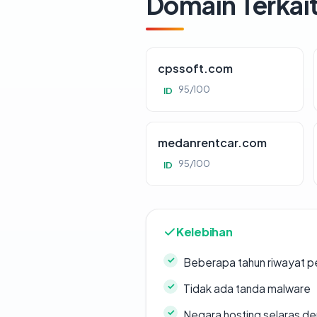
Domain Terkai
cpssoft.com
95/100
ID
medanrentcar.com
95/100
ID
Kelebihan
Beberapa tahun riwayat p
Tidak ada tanda malware
Negara hosting selaras d