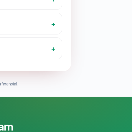
 finansial.
lam