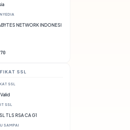
ia
ENYEDIA
XABYTES NETWORK INDONESI
170
FIKAT SSL
KAT SSL
Valid
IT SSL
SL TLS RSA CA G1
U SAMPAI