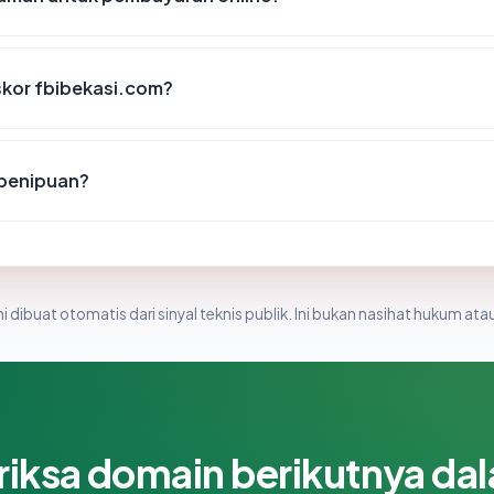
kor fbibekasi.com?
 penipuan?
i dibuat otomatis dari sinyal teknis publik. Ini bukan nasihat hukum atau
riksa domain berikutnya da