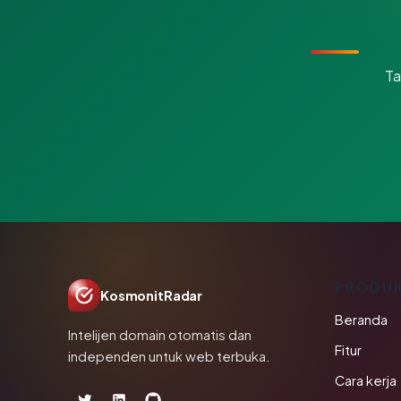
Ta
PRODU
KosmonitRadar
Beranda
Intelijen domain otomatis dan
Fitur
independen untuk web terbuka.
Cara kerja