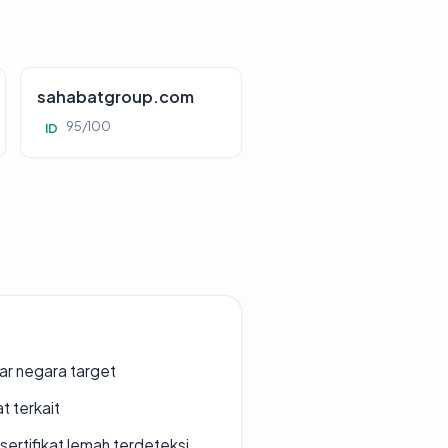
sahabatgroup.com
95/100
ID
uar negara target
t terkait
ertifikat lemah terdeteksi