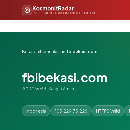
KosmonitRadar
INTELIJEN DOMAIN INDEPENDEN
Beranda
›
Pemeriksaan
›
fbibekasi.com
fbibekasi.com
#0DC6676B · Sangat Aman
Indonesia
103.229.73.226
HTTPS Valid