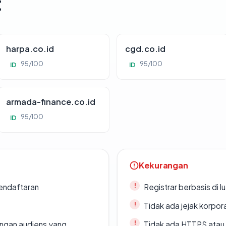
t
harpa.co.id
cgd.co.id
95/100
95/100
ID
ID
armada-finance.co.id
95/100
ID
Kekurangan
endaftaran
Registrar berbasis di l
Tidak ada jejak korpora
engan audiens yang
Tidak ada HTTPS atau s