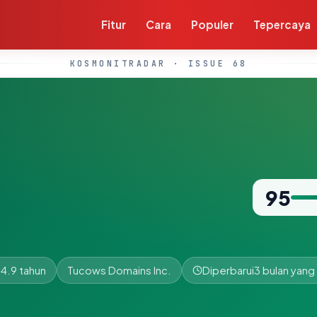
Fitur
Cara
Populer
Tepercaya
KOSMONITRADAR · ISSUE 68
95
14.9 tahun
Tucows Domains Inc.
Diperbarui
3 bulan yang 