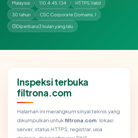
Malaysia
110.4.45.134
HTTPS Valid
30 tahun
CSC Corporate Domains, I
Diperbarui
3 bulan yang lalu
Inspeksi terbuka
filtrona.com
Halaman ini merangkum sinyal teknis yang
dikumpulkan untuk
filtrona.com
: lokasi
server, status HTTPS, registrar, usia