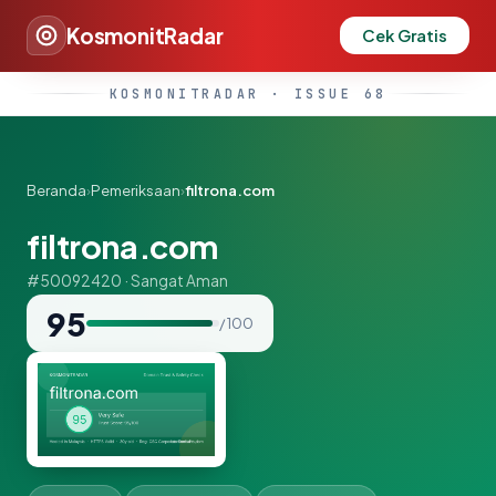
KosmonitRadar
Cek Gratis
KOSMONITRADAR · ISSUE 68
Beranda
›
Pemeriksaan
›
filtrona.com
filtrona.com
#50092420 · Sangat Aman
95
/ 100