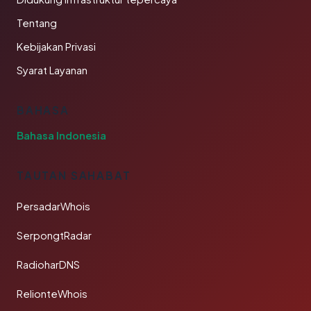
Tentang
Kebijakan Privasi
Syarat Layanan
BAHASA
Bahasa Indonesia
TAUTAN SAHABAT
PersadarWhois
SerpongtRadar
RadioharDNS
RelionteWhois