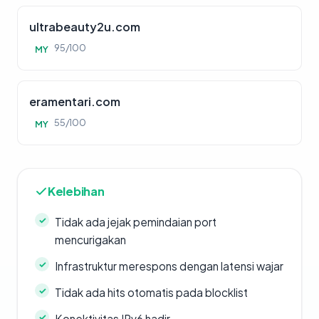
ultrabeauty2u.com
95/100
MY
eramentari.com
55/100
MY
Kelebihan
Tidak ada jejak pemindaian port
mencurigakan
Infrastruktur merespons dengan latensi wajar
Tidak ada hits otomatis pada blocklist
Konektivitas IPv6 hadir