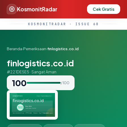
KosmonitRadar
Cek Gratis
KOSMONITRADAR · ISSUE 68
Beranda
›
Pemeriksaan
›
finlogistics.co.id
finlogistics.co.id
#221DE5E5 · Sangat Aman
100
/ 100