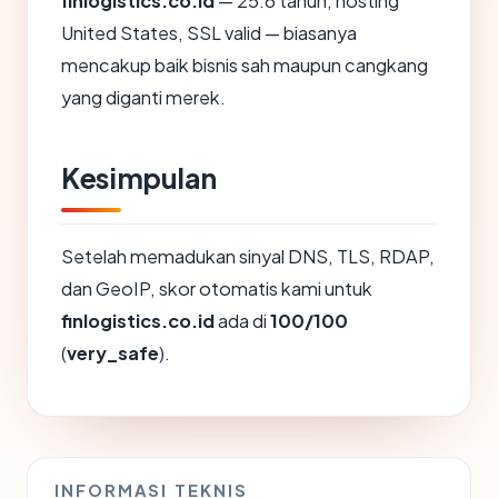
finlogistics.co.id
— 25.6 tahun, hosting
United States, SSL valid — biasanya
mencakup baik bisnis sah maupun cangkang
yang diganti merek.
Kesimpulan
Setelah memadukan sinyal DNS, TLS, RDAP,
dan GeoIP, skor otomatis kami untuk
finlogistics.co.id
ada di
100/100
(
very_safe
).
INFORMASI TEKNIS