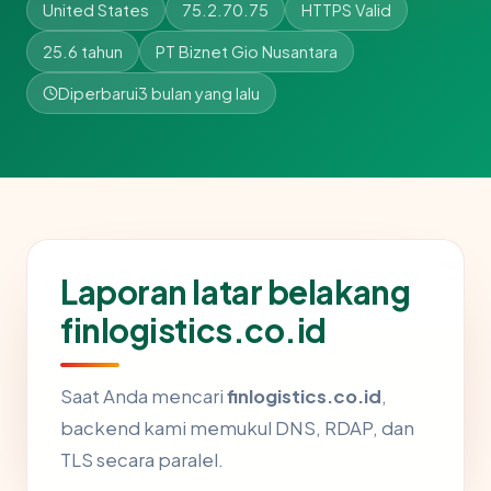
United States
75.2.70.75
HTTPS Valid
25.6 tahun
PT Biznet Gio Nusantara
Diperbarui
3 bulan yang lalu
Laporan latar belakang
finlogistics.co.id
Saat Anda mencari
finlogistics.co.id
,
backend kami memukul DNS, RDAP, dan
TLS secara paralel.