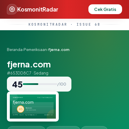
KosmonitRadar
Cek Gratis
KOSMONITRADAR · ISSUE 68
Beranda
›
Pemeriksaan
›
fjerna.com
fjerna.com
#653DD8C7 · Sedang
45
/ 100