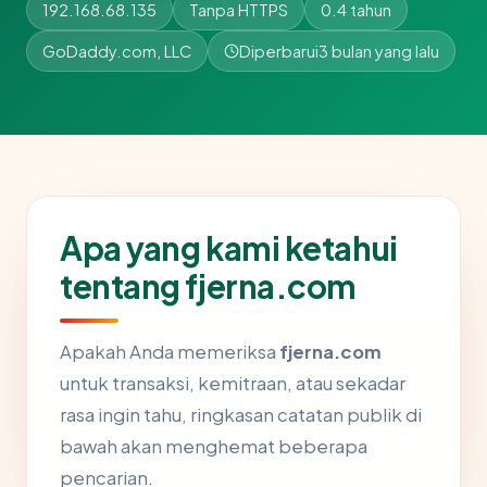
192.168.68.135
Tanpa HTTPS
0.4 tahun
GoDaddy.com, LLC
Diperbarui
3 bulan yang lalu
Apa yang kami ketahui
tentang fjerna.com
Apakah Anda memeriksa
fjerna.com
untuk transaksi, kemitraan, atau sekadar
rasa ingin tahu, ringkasan catatan publik di
bawah akan menghemat beberapa
pencarian.