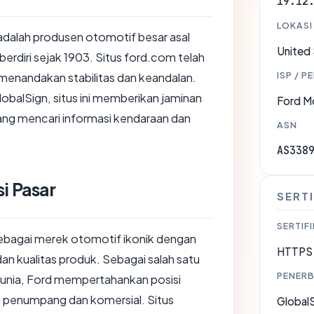
19.12
LOKASI
dalah produsen otomotif besar asal
United
berdiri sejak 1903. Situs ford.com telah
ISP / P
 menandakan stabilitas dan keandalan.
lobalSign, situs ini memberikan jaminan
Ford M
ng mencari informasi kendaraan dan
ASN
AS338
i Pasar
SERTI
SERTIFI
sebagai merek otomotif ikonik dengan
HTTPS 
dan kualitas produk. Sebagai salah satu
PENERB
 dunia, Ford mempertahankan posisi
n penumpang dan komersial. Situs
Global