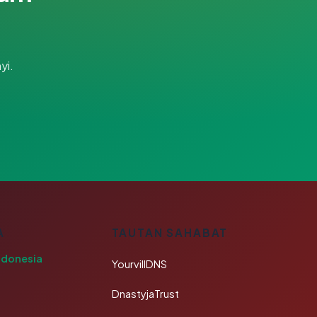
yi.
A
TAUTAN SAHABAT
ndonesia
YourvillDNS
DnastyjaTrust