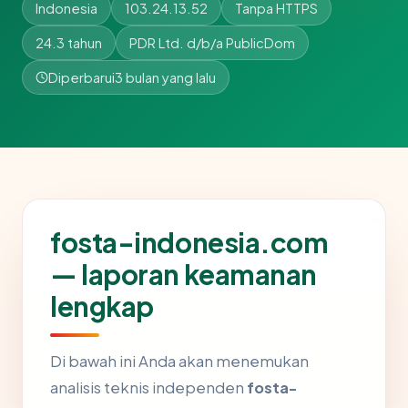
Indonesia
103.24.13.52
Tanpa HTTPS
24.3 tahun
PDR Ltd. d/b/a PublicDom
Diperbarui
3 bulan yang lalu
fosta-indonesia.com
— laporan keamanan
lengkap
Di bawah ini Anda akan menemukan
analisis teknis independen
fosta-