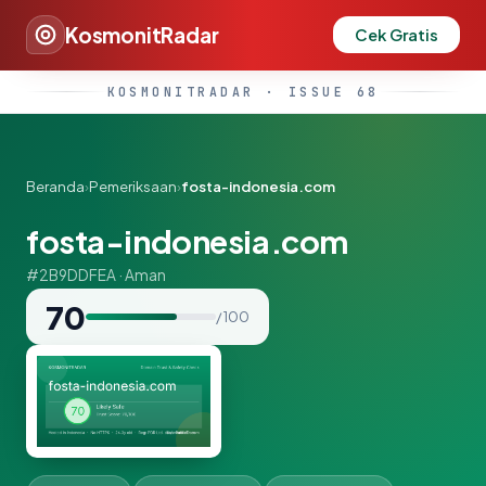
KosmonitRadar
Cek Gratis
KOSMONITRADAR · ISSUE 68
Beranda
›
Pemeriksaan
›
fosta-indonesia.com
fosta-indonesia.com
#2B9DDFEA · Aman
70
/ 100