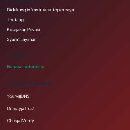
Didukung infrastruktur tepercaya
Tentang
Kebijakan Privasi
Syarat Layanan
BAHASA
Bahasa Indonesia
TAUTAN SAHABAT
YourvillDNS
DnastyjaTrust
ChrisjatVerify