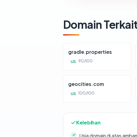
Domain Terkai
gradle.properties
90/100
US
geocities.com
100/100
US
Kelebihan
Usia domain di atas amban