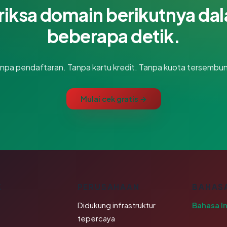
riksa domain berikutnya da
beberapa detik.
npa pendaftaran. Tanpa kartu kredit. Tanpa kuota tersembun
Mulai cek gratis →
K
PERUSAHAAN
BAHAS
Didukung infrastruktur
Bahasa I
tepercaya