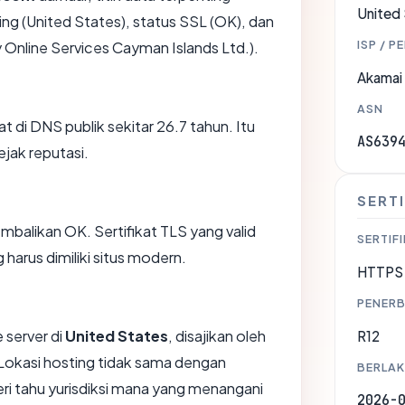
United
ing (United States), status SSL (OK), dan
ISP / P
 Online Services Cayman Islands Ltd.).
Akamai 
ASN
t di DNS publik sekitar 26.7 tahun. Itu
AS639
jak reputasi.
SERTI
likan OK. Sertifikat TLS yang valid
SERTIFI
harus dimiliki situs modern.
HTTPS 
PENERB
 server di
United States
, disajikan oleh
R12
Lokasi hosting tidak sama dengan
BERLAK
i tahu yurisdiksi mana yang menangani
2026-