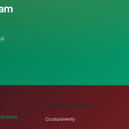
lam
yi.
A
TAUTAN SAHABAT
ndonesia
CcclsuraVerify