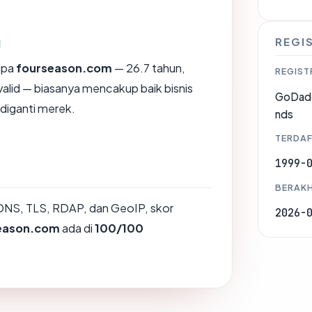
g
REGI
upa
fourseason.com
— 26.7 tahun,
REGIST
valid — biasanya mencakup baik bisnis
GoDadd
diganti merek.
nds
TERDAF
1999-
BERAKH
DNS, TLS, RDAP, dan GeoIP, skor
2026-
eason.com
ada di
100/100