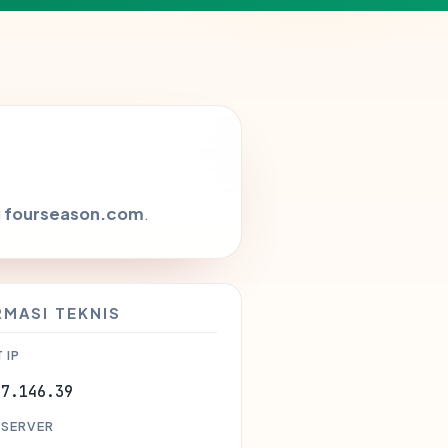
g
fourseason.com
.
RMASI TEKNIS
 IP
37.146.39
 SERVER