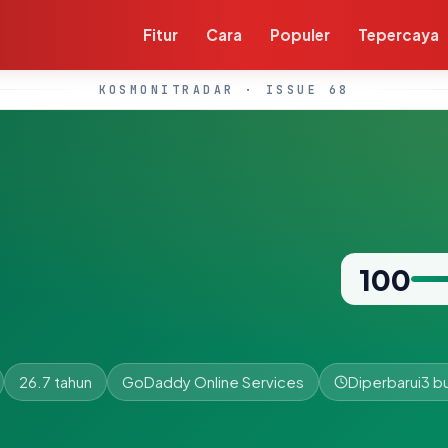
Fitur
Cara
Populer
Tepercaya
KOSMONITRADAR · ISSUE 68
100
26.7 tahun
GoDaddy Online Services
Diperbarui
3 bu