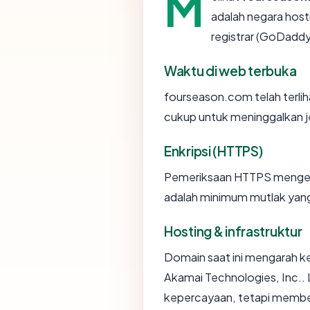
M
adalah negara host
registrar (GoDaddy
Waktu di web terbuka
fourseason.com telah terliha
cukup untuk meninggalkan je
Enkripsi (HTTPS)
Pemeriksaan HTTPS mengemba
adalah minimum mutlak yang 
Hosting & infrastruktur
Domain saat ini mengarah ke
Akamai Technologies, Inc.. 
kepercayaan, tetapi member