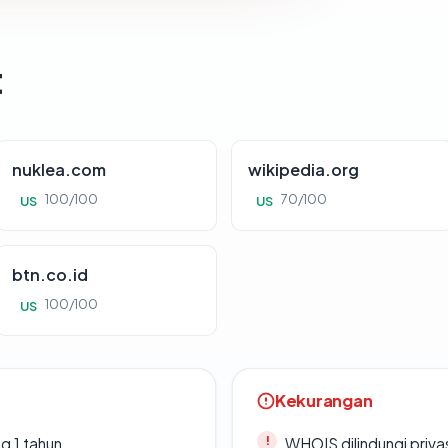
t
nuklea.com
wikipedia.org
100/100
70/100
US
US
btn.co.id
100/100
US
Kekurangan
g 1 tahun
WHOIS dilindungi priva