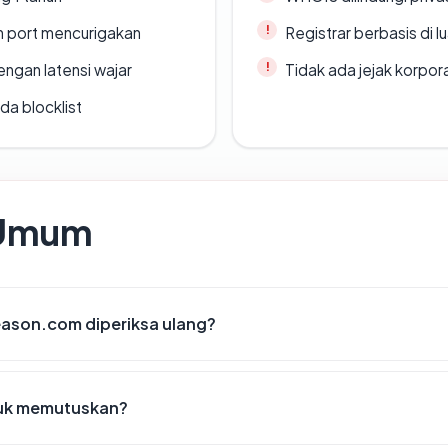
n port mencurigakan
Registrar berbasis di l
engan latensi wajar
Tidak ada jejak korpora
da blocklist
 Umum
eason.com diperiksa ulang?
tuk memutuskan?