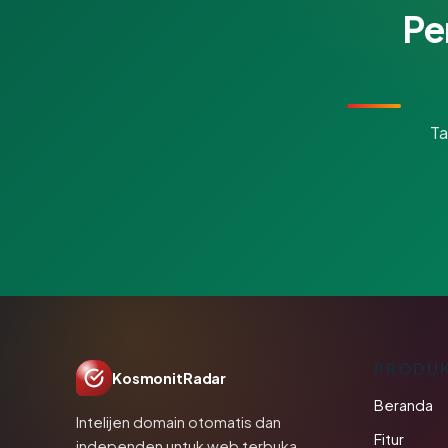
Pe
Ta
PRODU
KosmonitRadar
Beranda
Intelijen domain otomatis dan
Fitur
independen untuk web terbuka.