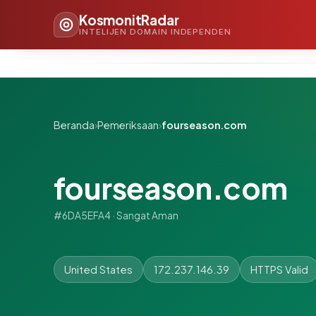
KosmonitRadar
INTELIJEN DOMAIN INDEPENDEN
Beranda
›
Pemeriksaan
›
fourseason.com
fourseason.com
#6DA5EFA4 · Sangat Aman
United States
172.237.146.39
HTTPS Valid