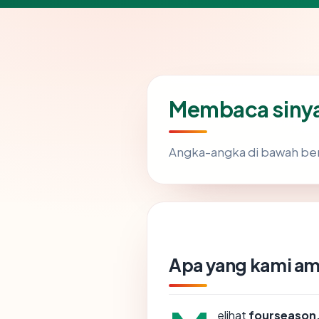
Membaca sinya
Angka-angka di bawah ber
Apa yang kami am
elihat
fourseason