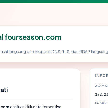
l fourseason.com
asal langsung dari respons DNS, TLS, dan RDAP langsun
INFO
ALAMAT
ati
172.2
LOKASI
.com
dari luar, titik data terpenting