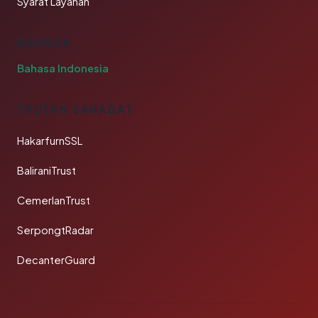
Syarat Layanan
BAHASA
Bahasa Indonesia
TAUTAN SAHABAT
HakarfurnSSL
BaliraniTrust
CemerlanTrust
SerpongtRadar
DecanterGuard