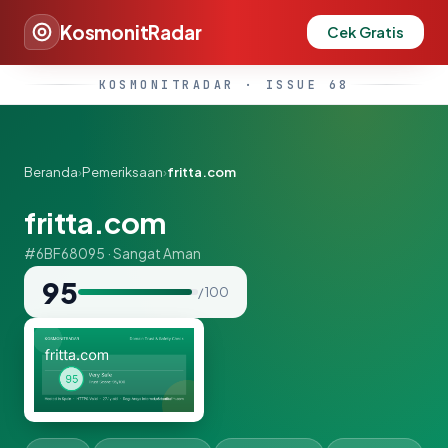
KosmonitRadar
Cek Gratis
KOSMONITRADAR · ISSUE 68
Beranda
›
Pemeriksaan
›
fritta.com
fritta.com
#6BF68095 · Sangat Aman
95
/ 100