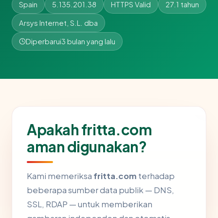
Spain
5.135.201.38
HTTPS Valid
27.1 tahun
Arsys Internet, S.L. dba
Diperbarui
3 bulan yang lalu
Apakah fritta.com
aman digunakan?
Kami memeriksa
fritta.com
terhadap
beberapa sumber data publik — DNS,
SSL, RDAP — untuk memberikan