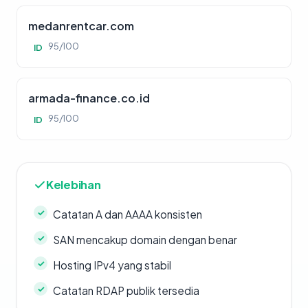
medanrentcar.com
95/100
ID
armada-finance.co.id
95/100
ID
Kelebihan
Catatan A dan AAAA konsisten
SAN mencakup domain dengan benar
Hosting IPv4 yang stabil
Catatan RDAP publik tersedia