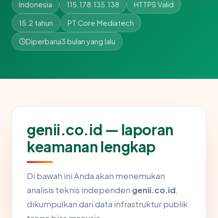
Indonesia
115.178.135.138
HTTPS Valid
15.2 tahun
PT Core Mediatech
Diperbarui
3 bulan yang lalu
genii.co.id — laporan
keamanan lengkap
Di bawah ini Anda akan menemukan
analisis teknis independen
genii.co.id
,
dikumpulkan dari data infrastruktur publik