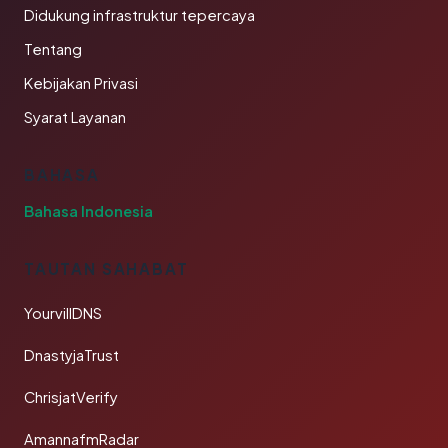
Didukung infrastruktur tepercaya
Tentang
Kebijakan Privasi
Syarat Layanan
BAHASA
Bahasa Indonesia
TAUTAN SAHABAT
YourvillDNS
DnastyjaTrust
ChrisjatVerify
AmannafmRadar