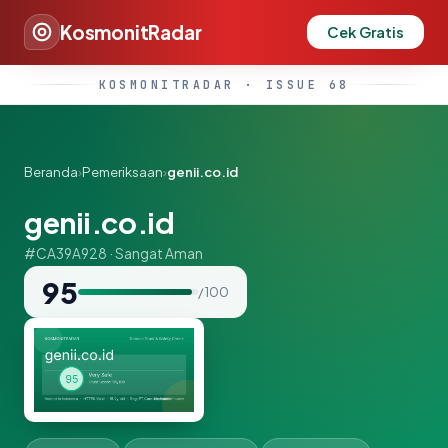
KosmonitRadar
Cek Gratis
KOSMONITRADAR · ISSUE 68
Beranda
›
Pemeriksaan
›
genii.co.id
genii.co.id
#CA39A928 · Sangat Aman
95
/ 100