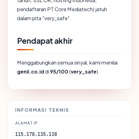
tahun, SSL OK, hosting Indonesia,
pendaftaran PT Core Mediatech) jatuh
dalam pita "very_safe".
Pendapat akhir
Menggabungkan semua sinyal, kami menilai
genii.co.id
di
95/100
(
very_safe
).
INFORMASI TEKNIS
ALAMAT IP
115.178.135.138