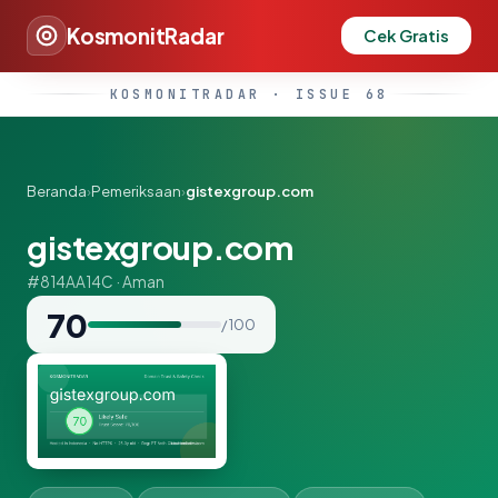
KosmonitRadar
Cek Gratis
KOSMONITRADAR · ISSUE 68
Beranda
›
Pemeriksaan
›
gistexgroup.com
gistexgroup.com
#814AA14C · Aman
70
/ 100