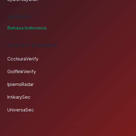
BAHASA
Bahasa Indonesia
TAUTAN SAHABAT
CcclsuraVerify
GolflinkVerify
IpiemsRadar
IntikarySec
UniversaSec