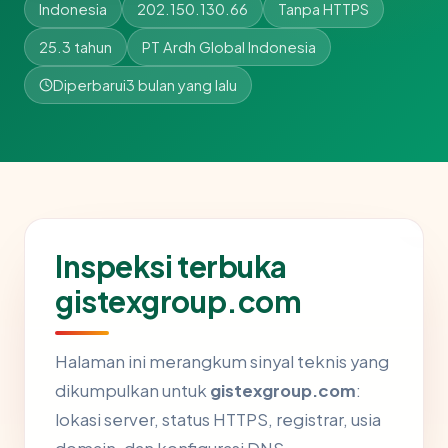
Indonesia
202.150.130.66
Tanpa HTTPS
25.3 tahun
PT Ardh Global Indonesia
Diperbarui
3 bulan yang lalu
Inspeksi terbuka
gistexgroup.com
Halaman ini merangkum sinyal teknis yang
dikumpulkan untuk
gistexgroup.com
:
lokasi server, status HTTPS, registrar, usia