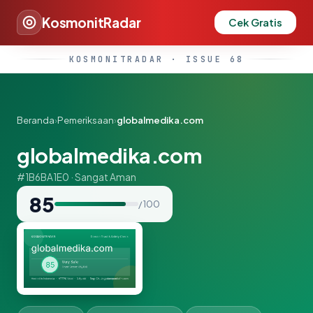
KosmonitRadar
Cek Gratis
KOSMONITRADAR · ISSUE 68
Beranda
›
Pemeriksaan
›
globalmedika.com
globalmedika.com
#1B6BA1E0 · Sangat Aman
85
/ 100