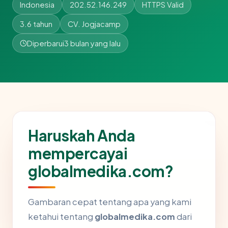
Indonesia
202.52.146.249
HTTPS Valid
3.6 tahun
CV. Jogjacamp
Diperbarui
3 bulan yang lalu
Haruskah Anda
mempercayai
globalmedika.com?
Gambaran cepat tentang apa yang kami
ketahui tentang
globalmedika.com
dari