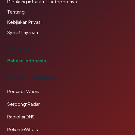
Didukung infrastruktur tepercaya
Tentang
Kebijakan Privasi
Syarat Layanan
BAHASA
Bahasa Indonesia
TAUTAN SAHABAT
PersadarWhois
SerpongtRadar
RadioharDNS
RelionteWhois