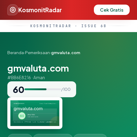
KosmonitRadar
Cek Gratis
KOSMONITRADAR · ISSUE 68
Beranda
›
Pemeriksaan
›
gmvaluta.com
gmvaluta.com
#BB6E8216 · Aman
60
/ 100