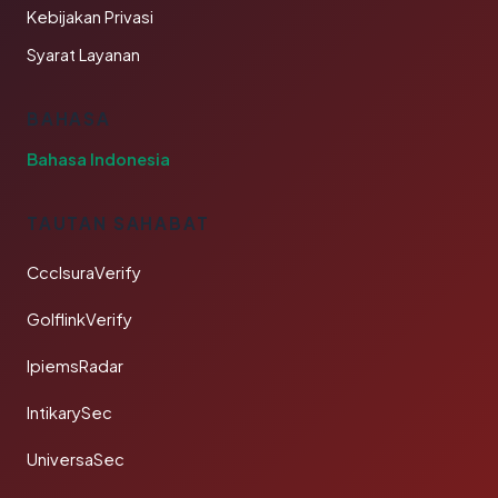
Kebijakan Privasi
Syarat Layanan
BAHASA
Bahasa Indonesia
TAUTAN SAHABAT
CcclsuraVerify
GolflinkVerify
IpiemsRadar
IntikarySec
UniversaSec