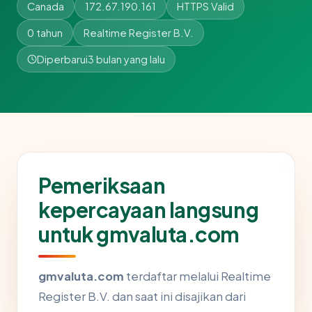
Canada
172.67.190.161
HTTPS Valid
0 tahun
Realtime Register B.V.
Diperbarui
3 bulan yang lalu
Pemeriksaan
kepercayaan langsung
untuk gmvaluta.com
gmvaluta.com
terdaftar melalui Realtime
Register B.V. dan saat ini disajikan dari