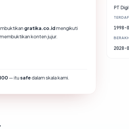
PT Digi
TERDAF
1998-
membuktikan
gratika.co.id
mengikuti
K membuktikan konten jujur.
BERAKH
2028-
100
— itu
safe
dalam skala kami.
t