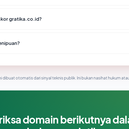
or gratika.co.id?
penipuan?
i dibuat otomatis dari sinyal teknis publik. Ini bukan nasihat hukum atau
riksa domain berikutnya da