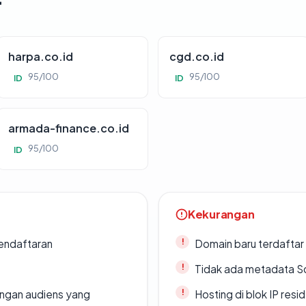
harpa.co.id
cgd.co.id
95/100
95/100
ID
ID
armada-finance.co.id
95/100
ID
Kekurangan
endaftaran
Domain baru terdaftar
Tidak ada metadata S
engan audiens yang
Hosting di blok IP resi