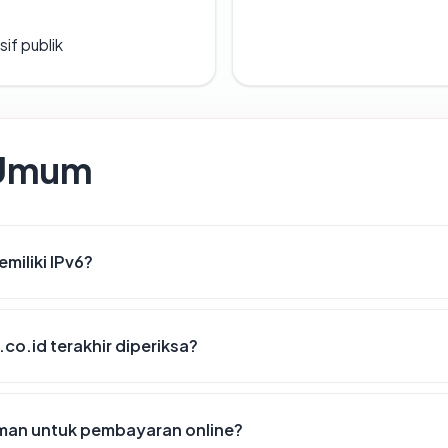
if publik
 Umum
miliki IPv6?
.co.id terakhir diperiksa?
aman untuk pembayaran online?