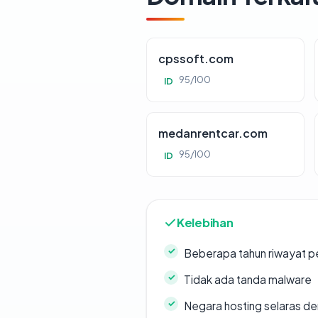
cpssoft.com
95/100
ID
medanrentcar.com
95/100
ID
Kelebihan
Beberapa tahun riwayat p
Tidak ada tanda malware
Negara hosting selaras d