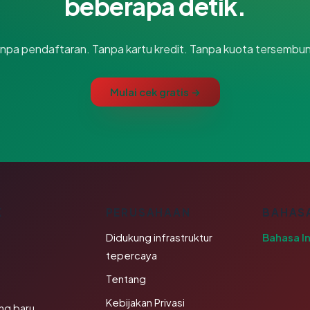
beberapa detik.
npa pendaftaran. Tanpa kartu kredit. Tanpa kuota tersembun
Mulai cek gratis →
K
PERUSAHAAN
BAHAS
Didukung infrastruktur
Bahasa I
tepercaya
Tentang
Kebijakan Privasi
ng baru