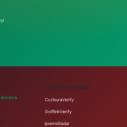
yi.
A
TAUTAN SAHABAT
ndonesia
CcclsuraVerify
GolflinkVerify
IpiemsRadar