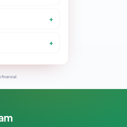
 finansial.
lam