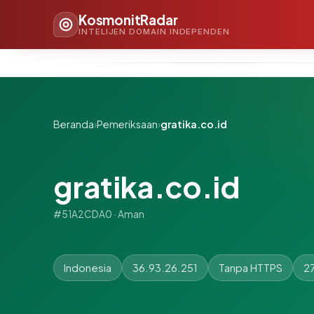
KosmonitRadar
INTELIJEN DOMAIN INDEPENDEN
Beranda
›
Pemeriksaan
›
gratika.co.id
gratika.co.id
#51A2CDA0 · Aman
Indonesia
36.93.26.251
Tanpa HTTPS
27