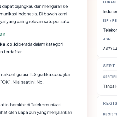
LOKASI
d
dapat dijangkau dan mengarah ke
Indones
omunikasi Indonesia. Di bawah kami
ISP / P
yal yang paling relevan satu per satu.
Telekom
an
ASN
ika.co.id
berada dalam kategori
AS771
n terdaftar.
SERTI
 konfigurasi TLS gratika.co.id jika
SERTIFI
K". Nilai saat ini: No.
Tanpa 
REGI
aat ini berakhir di Telekomunikasi
lihat oleh siapa pun yang menjalankan
REGIST