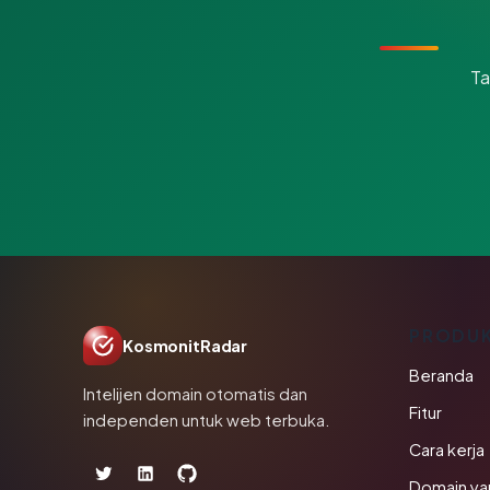
Ta
PRODU
KosmonitRadar
Beranda
Intelijen domain otomatis dan
Fitur
independen untuk web terbuka.
Cara kerja
Domain ya