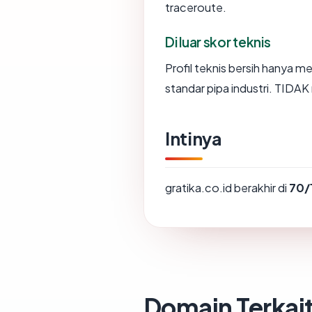
traceroute.
Di luar skor teknis
Profil teknis bersih hanya 
standar pipa industri. TIDA
Intinya
gratika.co.id berakhir di
70/
Domain Terkai