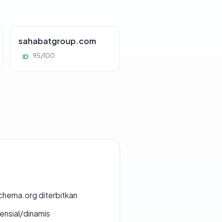
sahabatgroup.com
95/100
ID
chema.org diterbitkan
densial/dinamis