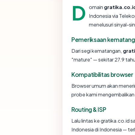
D
omain
gratika.co.i
Indonesia via Telek
menelusuri sinyal-sin
Pemeriksaan kematang
Dari segi kematangan,
grat
"mature" — sekitar 27.9 tahu
Kompatibilitas browser
Browser umum akan menerima
probe kami mengembalikan "O
Routing & ISP
Lalu lintas ke gratika.co.id s
Indonesia di Indonesia — ter