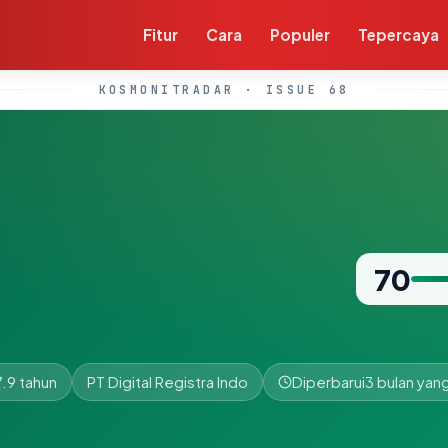
Fitur
Cara
Populer
Tepercaya
KOSMONITRADAR · ISSUE 68
70
.9 tahun
PT Digital Registra Indo
Diperbarui
3 bulan yang