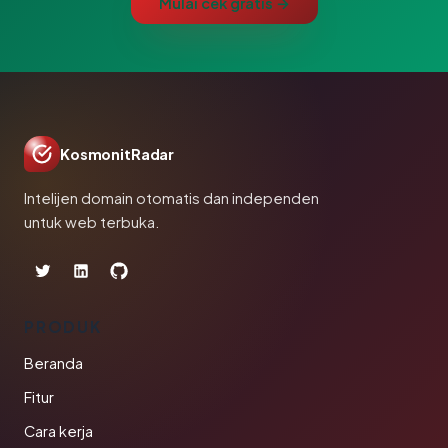
Mulai cek gratis →
KosmonitRadar
Intelijen domain otomatis dan independen
untuk web terbuka.
PRODUK
Beranda
Fitur
Cara kerja