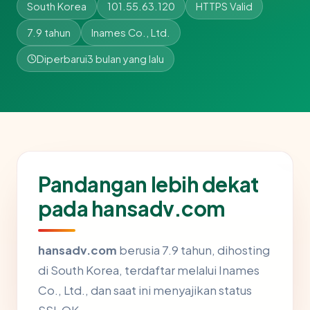
South Korea
101.55.63.120
HTTPS Valid
7.9 tahun
Inames Co., Ltd.
Diperbarui
3 bulan yang lalu
Pandangan lebih dekat
pada hansadv.com
hansadv.com
berusia 7.9 tahun, dihosting
di South Korea, terdaftar melalui Inames
Co., Ltd., dan saat ini menyajikan status