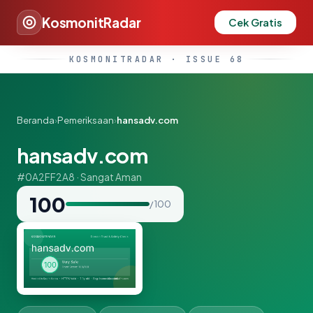
KosmonitRadar
Cek Gratis
KOSMONITRADAR · ISSUE 68
Beranda
›
Pemeriksaan
›
hansadv.com
hansadv.com
#0A2FF2A8 · Sangat Aman
100
/ 100