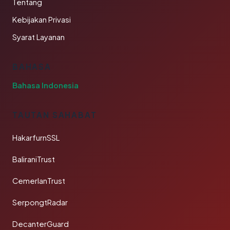
Tentang
Kebijakan Privasi
Syarat Layanan
BAHASA
Bahasa Indonesia
TAUTAN SAHABAT
HakarfurnSSL
BaliraniTrust
CemerlanTrust
SerpongtRadar
DecanterGuard