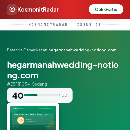
KosmonitRadar
Cek Gratis
KOSMONITRADAR · ISSUE 68
Beranda
›
Pemeriksaan
›
hegarmanahwedding-notlong.com
hegarmanahwedding-notlo
ng.com
#E5F1FC54 · Sedang
40
/ 100