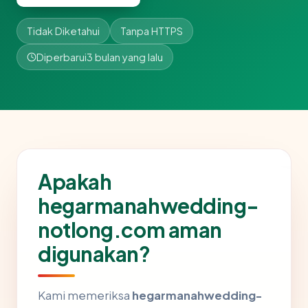
Tidak Diketahui
Tanpa HTTPS
Diperbarui
3 bulan yang lalu
Apakah
hegarmanahwedding-
notlong.com aman
digunakan?
Kami memeriksa
hegarmanahwedding-