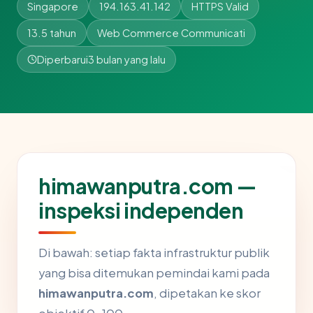
Singapore
194.163.41.142
HTTPS Valid
13.5 tahun
Web Commerce Communicati
Diperbarui
3 bulan yang lalu
himawanputra.com —
inspeksi independen
Di bawah: setiap fakta infrastruktur publik
yang bisa ditemukan pemindai kami pada
himawanputra.com
, dipetakan ke skor