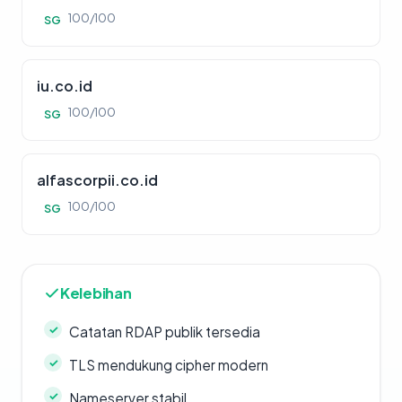
100/100
SG
iu.co.id
100/100
SG
alfascorpii.co.id
100/100
SG
Kelebihan
Catatan RDAP publik tersedia
TLS mendukung cipher modern
Nameserver stabil