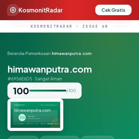
KosmonitRadar
Cek Gratis
KOSMONITRADAR · ISSUE 68
Beranda
›
Pemeriksaan
›
himawanputra.com
himawanputra.com
#6956E6D5 · Sangat Aman
100
/ 100