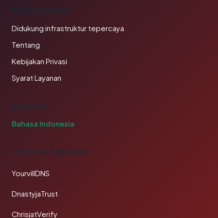
PERUSAHAAN
Didukung infrastruktur tepercaya
Tentang
Kebijakan Privasi
Syarat Layanan
BAHASA
Bahasa Indonesia
TAUTAN SAHABAT
YourvillDNS
DnastyjaTrust
ChrisjatVerify