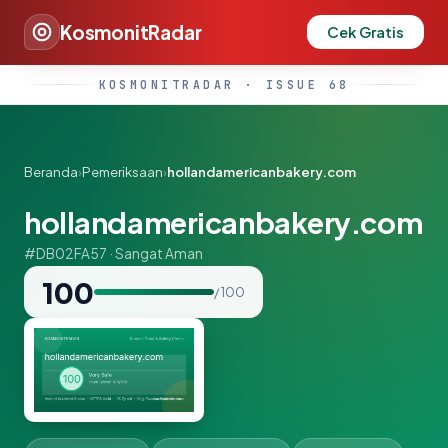
KosmonitRadar
Cek Gratis
KOSMONITRADAR · ISSUE 68
Beranda
›
Pemeriksaan
›
hollandamericanbakery.com
hollandamericanbakery.com
#DB02FA57 · Sangat Aman
100
/ 100