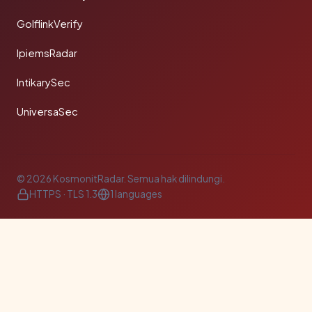
GolflinkVerify
IpiemsRadar
IntikarySec
UniversaSec
© 2026 KosmonitRadar. Semua hak dilindungi.
HTTPS · TLS 1.3
1 languages