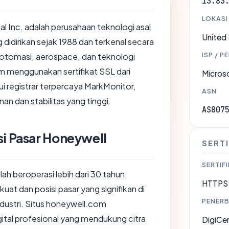
13.83
LOKASI
al Inc. adalah perusahaan teknologi asal
United
 didirikan sejak 1988 dan terkenal secara
ISP / P
 otomasi, aerospace, dan teknologi
om menggunakan sertifikat SSL dari
Micros
ui registrar terpercaya MarkMonitor,
ASN
 dan stabilitas yang tinggi.
AS807
si Pasar Honeywell
SERTI
SERTIFI
ah beroperasi lebih dari 30 tahun,
HTTPS 
uat dan posisi pasar yang signifikan di
PENERB
ndustri. Situs honeywell.com
ital profesional yang mendukung citra
DigiCe