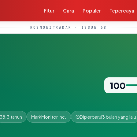
Fitur
Cara
Populer
Tepercaya
KOSMONITRADAR · ISSUE 68
100
38.3 tahun
MarkMonitor Inc.
Diperbarui
3 bulan yang lalu