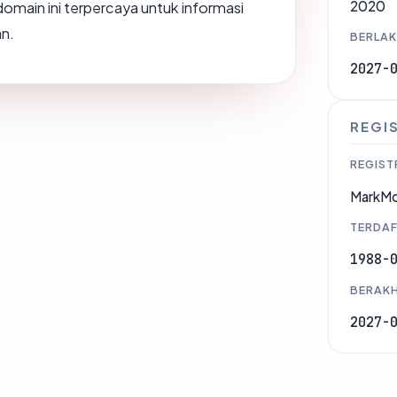
2020
omain ini terpercaya untuk informasi
an.
BERLAK
2027-
REGI
REGIST
MarkMon
TERDAF
1988-
BERAKH
2027-