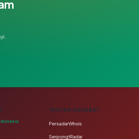
lam
yi.
A
TAUTAN SAHABAT
ndonesia
PersadarWhois
SerpongtRadar