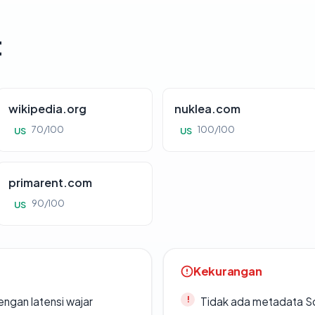
t
wikipedia.org
nuklea.com
70/100
100/100
US
US
primarent.com
90/100
US
Kekurangan
engan latensi wajar
Tidak ada metadata S