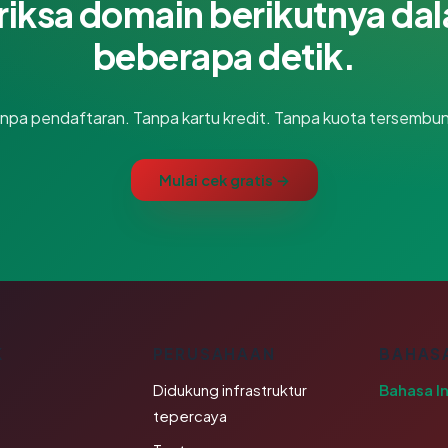
riksa domain berikutnya da
beberapa detik.
npa pendaftaran. Tanpa kartu kredit. Tanpa kuota tersembun
Mulai cek gratis →
K
PERUSAHAAN
BAHAS
Didukung infrastruktur
Bahasa I
tepercaya