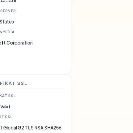
.13.216
 SERVER
 States
ENYEDIA
oft Corporation
5
FIKAT SSL
KAT SSL
Valid
IT SSL
rt Global G2 TLS RSA SHA256