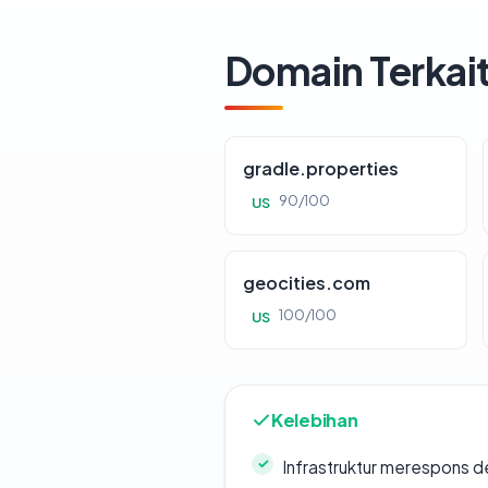
Domain Terkai
gradle.properties
90/100
US
geocities.com
100/100
US
Kelebihan
Infrastruktur merespons d