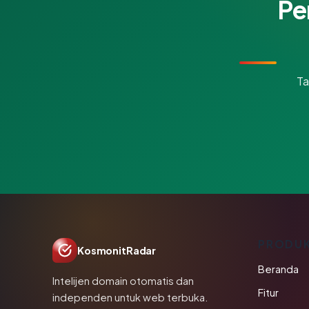
Pe
Ta
PRODU
KosmonitRadar
Beranda
Intelijen domain otomatis dan
Fitur
independen untuk web terbuka.