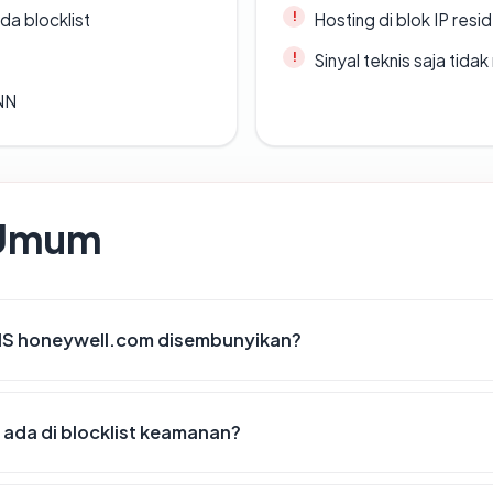
da blocklist
Hosting di blok IP resi
Sinyal teknis saja tid
ANN
 Umum
IS honeywell.com disembunyikan?
ada di blocklist keamanan?