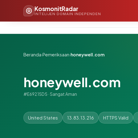
KosmonitRadar
INTELIJEN DOMAIN INDEPENDEN
Beranda
›
Pemeriksaan
›
honeywell.com
honeywell.com
#E69215D5 · Sangat Aman
United States
13.83.13.216
HTTPS Valid