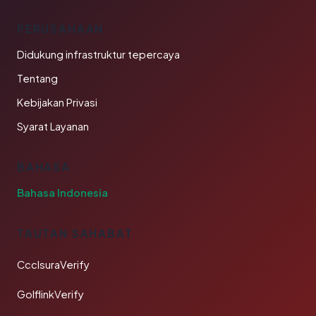
PERUSAHAAN
Didukung infrastruktur tepercaya
Tentang
Kebijakan Privasi
Syarat Layanan
BAHASA
Bahasa Indonesia
TAUTAN SAHABAT
CcclsuraVerify
GolflinkVerify