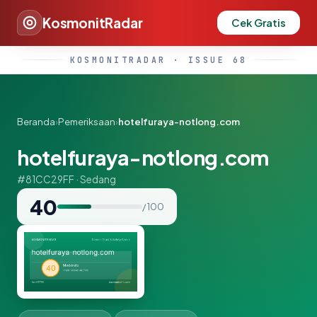
KosmonitRadar
Cek Gratis
KOSMONITRADAR · ISSUE 68
Beranda
›
Pemeriksaan
›
hotelfuraya-notlong.com
hotelfuraya-notlong.com
#81CC29FF · Sedang
40
/ 100