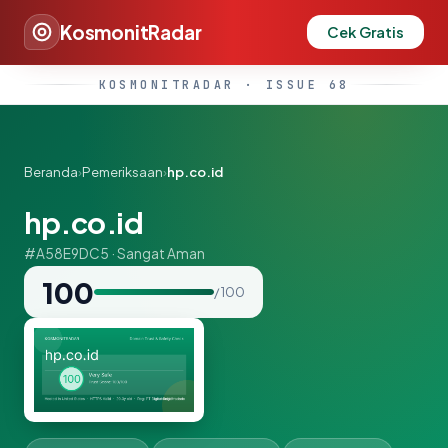
KosmonitRadar
Cek Gratis
KOSMONITRADAR · ISSUE 68
Beranda
›
Pemeriksaan
›
hp.co.id
hp.co.id
#A58E9DC5 · Sangat Aman
100
/ 100