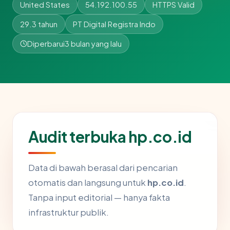
United States
54.192.100.55
HTTPS Valid
29.3 tahun
PT Digital Registra Indo
Diperbarui
3 bulan yang lalu
Audit terbuka hp.co.id
Data di bawah berasal dari pencarian
otomatis dan langsung untuk
hp.co.id
.
Tanpa input editorial — hanya fakta
infrastruktur publik.