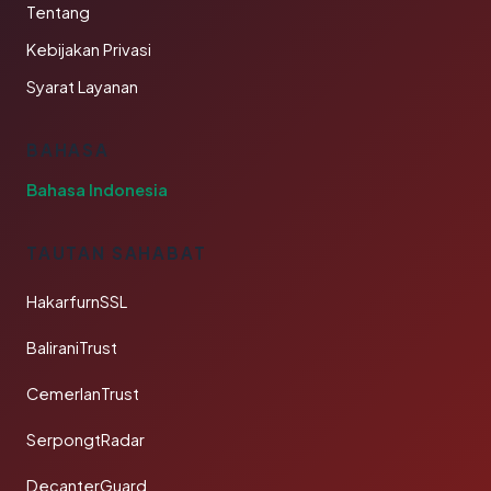
Tentang
Kebijakan Privasi
Syarat Layanan
BAHASA
Bahasa Indonesia
TAUTAN SAHABAT
HakarfurnSSL
BaliraniTrust
CemerlanTrust
SerpongtRadar
DecanterGuard