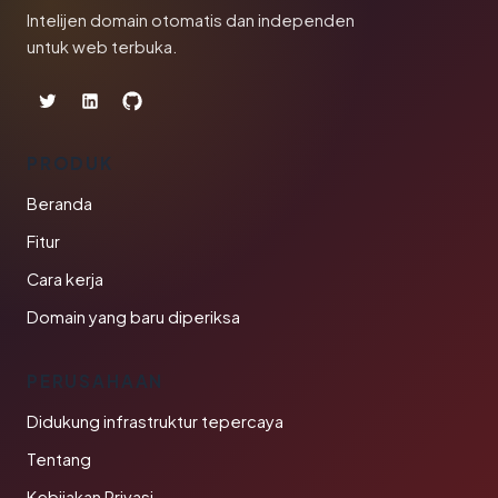
Intelijen domain otomatis dan independen
untuk web terbuka.
PRODUK
Beranda
Fitur
Cara kerja
Domain yang baru diperiksa
PERUSAHAAN
Didukung infrastruktur tepercaya
Tentang
Kebijakan Privasi