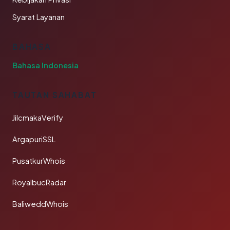
Syarat Layanan
BAHASA
Bahasa Indonesia
TAUTAN SAHABAT
JilcmakaVerify
ArgapuriSSL
PusatkurWhois
RoyalbucRadar
BaliweddWhois