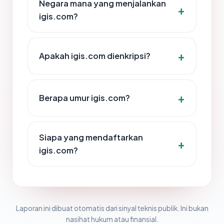
Negara mana yang menjalankan
igis.com?
Apakah igis.com dienkripsi?
Berapa umur igis.com?
Siapa yang mendaftarkan
igis.com?
Laporan ini dibuat otomatis dari sinyal teknis publik. Ini bukan
nasihat hukum atau finansial.