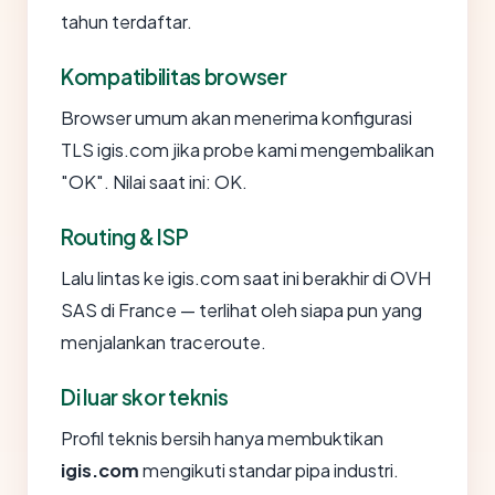
tahun terdaftar.
Kompatibilitas browser
Browser umum akan menerima konfigurasi
TLS igis.com jika probe kami mengembalikan
"OK". Nilai saat ini: OK.
Routing & ISP
Lalu lintas ke igis.com saat ini berakhir di OVH
SAS di France — terlihat oleh siapa pun yang
menjalankan traceroute.
Di luar skor teknis
Profil teknis bersih hanya membuktikan
igis.com
mengikuti standar pipa industri.