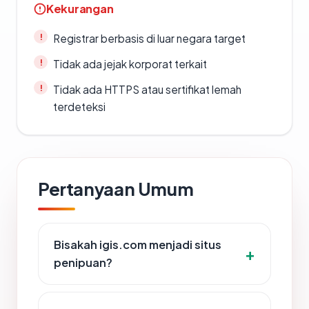
Kekurangan
Registrar berbasis di luar negara target
Tidak ada jejak korporat terkait
Tidak ada HTTPS atau sertifikat lemah
terdeteksi
Pertanyaan Umum
Bisakah igis.com menjadi situs
penipuan?