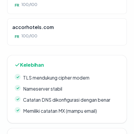
100/100
FR
accorhotels.com
100/100
FR
Kelebihan
TLS mendukung cipher modern
Nameserver stabil
Catatan DNS dikonfigurasi dengan benar
Memiliki catatan MX (mampu email)