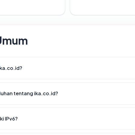
 Umum
ika.co.id?
uhan tentang ika.co.id?
ki IPv6?