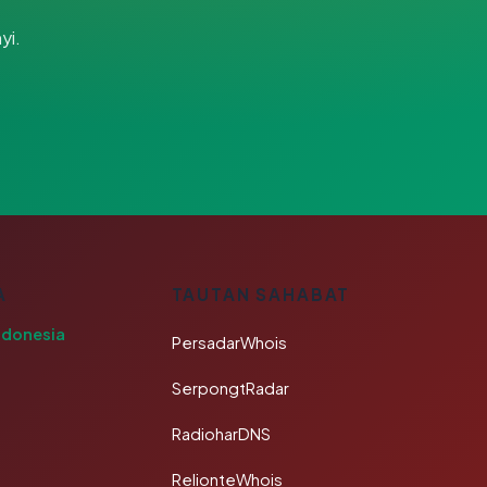
yi.
A
TAUTAN SAHABAT
ndonesia
PersadarWhois
SerpongtRadar
RadioharDNS
RelionteWhois