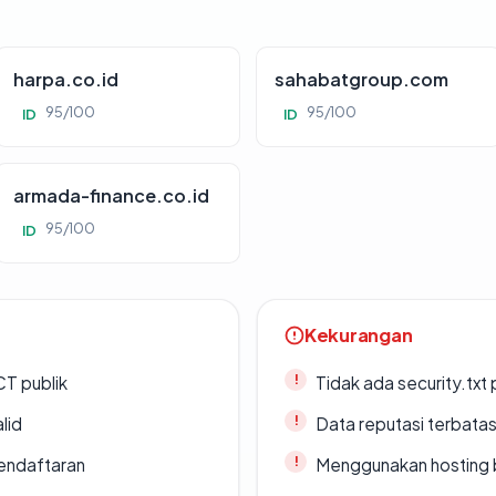
harpa.co.id
sahabatgroup.com
95/100
95/100
ID
ID
armada-finance.co.id
95/100
ID
Kekurangan
CT publik
Tidak ada security.txt 
lid
Data reputasi terbata
endaftaran
Menggunakan hosting 