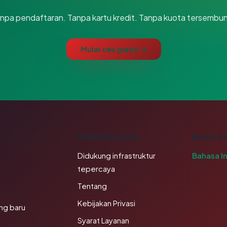
npa pendaftaran. Tanpa kartu kredit. Tanpa kuota tersembun
Mulai cek gratis →
K
PERUSAHAAN
BAHAS
Didukung infrastruktur
Bahasa I
tepercaya
Tentang
Kebijakan Privasi
ng baru
Syarat Layanan