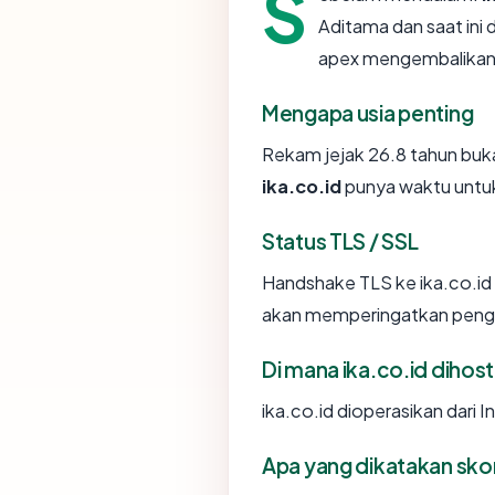
S
Aditama dan saat ini 
apex mengembalikan
Mengapa usia penting
Rekam jejak 26.8 tahun bukan
ika.co.id
punya waktu untuk
Status TLS / SSL
Handshake TLS ke ika.co.i
akan memperingatkan penggu
Di mana ika.co.id dihost
ika.co.id dioperasikan dari 
Apa yang dikatakan sk