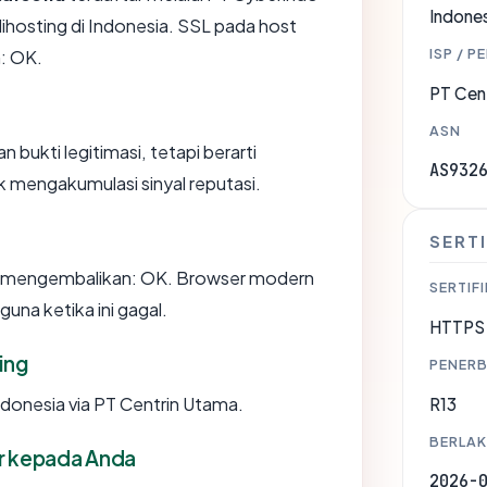
Indones
dihosting di Indonesia. SSL pada host
ISP / P
: OK.
PT Cen
ASN
 bukti legitimasi, tetapi berarti
AS932
 mengakumulasi sinyal reputasi.
SERTI
d mengembalikan: OK. Browser modern
SERTIFI
na ketika ini gagal.
HTTPS 
ing
PENERB
Indonesia via PT Centrin Utama.
R13
BERLAK
or kepada Anda
2026-