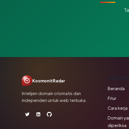
Ta
PRODU
KosmonitRadar
Beranda
Intelijen domain otomatis dan
Fitur
independen untuk web terbuka.
Cara kerja
Domain ya
diperiksa