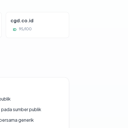
cgd.co.id
95/100
ID
publik
s pada sumber publik
bersama generik