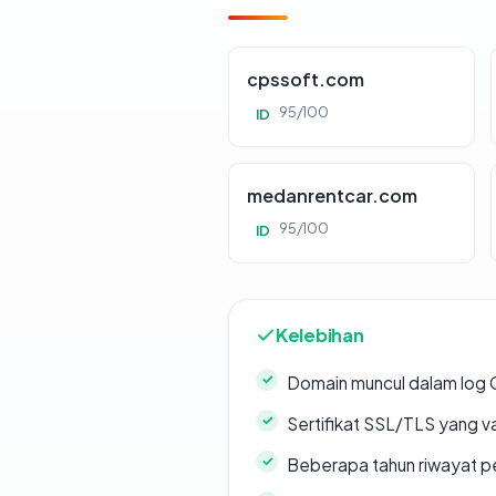
cpssoft.com
95/100
ID
medanrentcar.com
95/100
ID
Kelebihan
Domain muncul dalam log 
Sertifikat SSL/TLS yang va
Beberapa tahun riwayat p