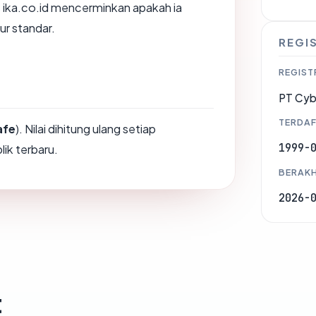
ika.co.id mencerminkan apakah ia
ur standar.
REGI
REGIST
PT Cyb
TERDAF
afe
). Nilai dihitung ulang setiap
1999-
ik terbaru.
BERAKH
2026-
t