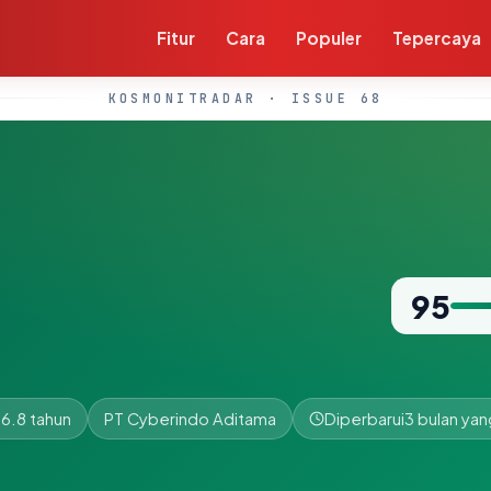
Fitur
Cara
Populer
Tepercaya
KOSMONITRADAR · ISSUE 68
95
6.8 tahun
PT Cyberindo Aditama
Diperbarui
3 bulan yang