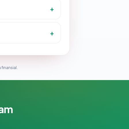
 finansial.
lam