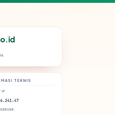
o.id
ia.
RMASI TEKNIS
 IP
46.241.47
 SERVER